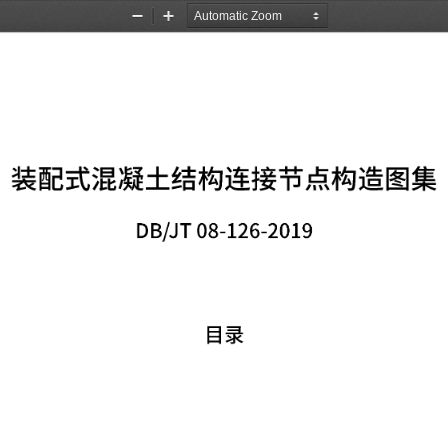
Zoom
Zoom
Out
In