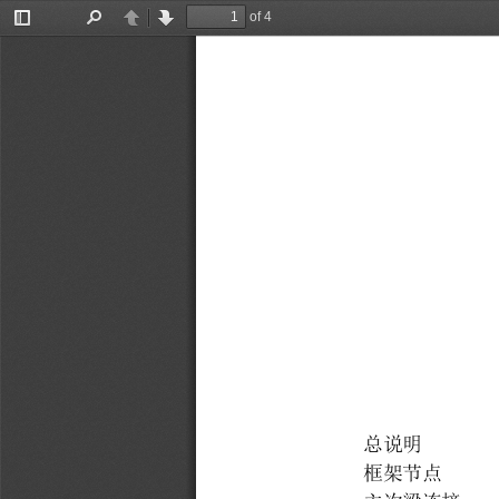
of 4
Toggle
Find
Previous
Next
Sidebar
总说明
框架节点