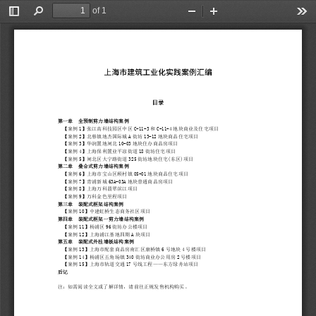
of 1
Toggle
Find
Zoom
Zoom
Too
Sidebar
Out
In
第一章
全预制剪力墙结构案例
【案例
1
】
张江高科技园区中区
C
-
11
-
3
和
C
-
11
-
4
地块商业及住宅项目
【案例
2
】北蔡镇地杰国际城
A
街坊
13
-
12
地块商品住宅项目
【案例
3
】华润置地闸北
10
-
03
地块住办商品房项目
【案例
4
】上海保利置业平凉街道
18
街坊住宅项目
【案例
5
】闸北区大宁路街道
325
街坊地块住宅
(
东区
)
项目
第二章
叠合式剪力墙结构案例
【案例
6
】上海市宝山区顾村镇
05
-
01
地块商品住宅项目
【案例
7
】青浦新城
63A
-
03A
地块普通商品房项目
【案例
8
】上海万科翡翠滨江项目
【案例
9
】万科金色里程项目
第三章
装配式框架结构案例
【案例
10
】中建虹桥生态商务社区项目
第四章
装配式框架一剪力墙结构案例
【案例
11
】杨浦区
96
街坊办公楼项目
【案例
12
】上海浦江基地四期
A
块项目
第五章
装配式外挂墙板结构案例
【案例
13
】上海市配套商品房南汇区康桥镇
6
号地块
4
号楼项目
【案例
14
】杨浦区五角场镇
340
街坊商业办公用房
2
号楼项目
【案例
15
】上海市轨道交通
17
号线工程
——
东方绿舟站项目
后记
注
：
如需阅读全文或了解详情，请前往正规发售机构购买。