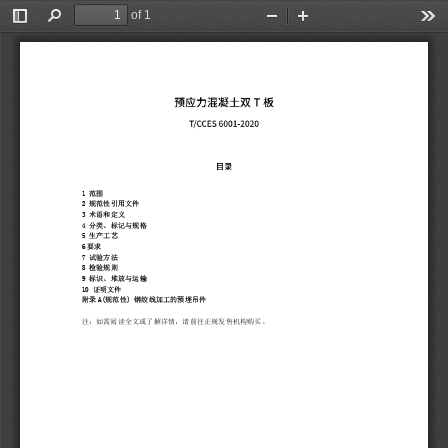
of 1
Toggle
Find
Zoom
Zoom
Too
Sidebar
Out
In
1 
范围
2 
规范性引用文件
3 
术语和定义
4 
分类、标记与规格
5 
生产工艺
6
要求
7 
试验方法
8 
检验规则
9 
标识、堆放与运输
10 
证明文件
附录
A(
规范性
) 
钢绞线加工的预埋吊件
注
：
如需阅读全文或了解详情，请前往正规发售机构购买。