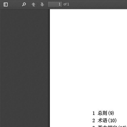
of 1
Toggle
Find
Previous
Next
Sidebar
1 
总则
(9)
2 
术语
(10)