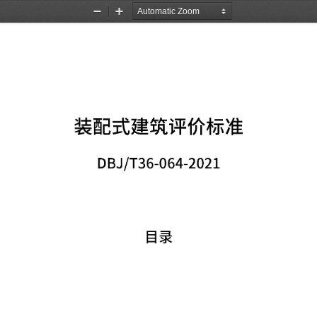
Zoom
Zoom
Out
In