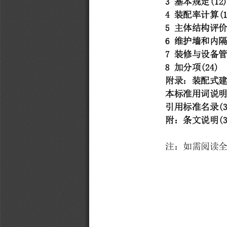
3 
基本规定
(12
4 
装配率计算
(
5 
主体结构评
6 
维护墙和内
7 
装修与设备
8 
加分项
(24)
附录：装配式
本标准用词说
引用标准名录
(
附：条文说明
(
注
：
如需阅读