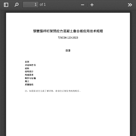
of 1
Toggle
Find
Zoom
Zoom
Too
Sidebar
Out
In
总则
术语和符号
材料
结构设计
构造要求
制作与运输
施工
质量验收
注
：
如需阅读全文或了解详情，请前往正规发售机构购买。