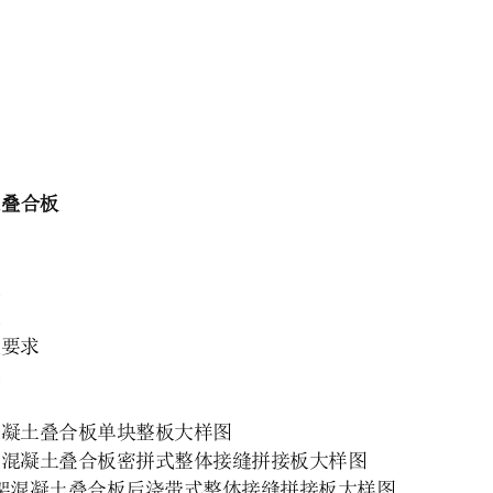
据
围
则
则
明
土叠合板
则
型
求
求
放要求
求
混凝土叠合板单块整板大样图
架混凝土叠合板密拼式整体接缝拼接板大样图
架混凝土叠合板后浇带式整体接缝拼接板大样图