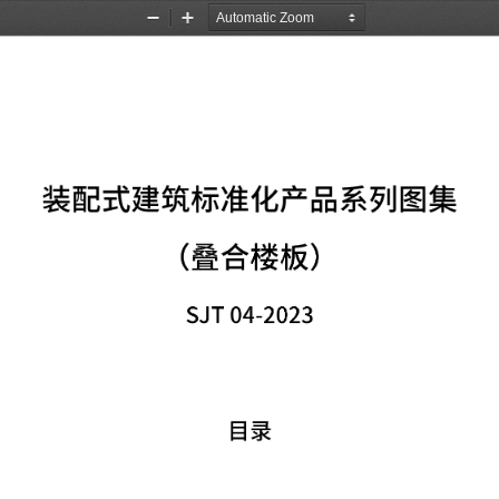
Zoom
Zoom
Out
In