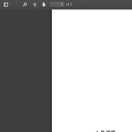
of 2
Toggle
Find
Previous
Next
Sidebar