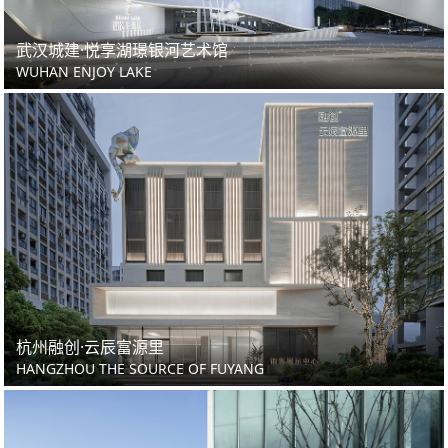
武汉城建·悦享湖璟银河艺术馆
WUHAN ENJOY LAKE
杭州融创·云辰富源里
HANGZHOU THE SOURCE OF FUYANG