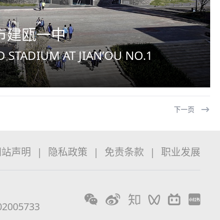
市建瓯一中
 STADIUM AT JIAN’OU NO.1
下一页
网站声明
|
隐私政策
|
免责条款
|
职业发展
2005733