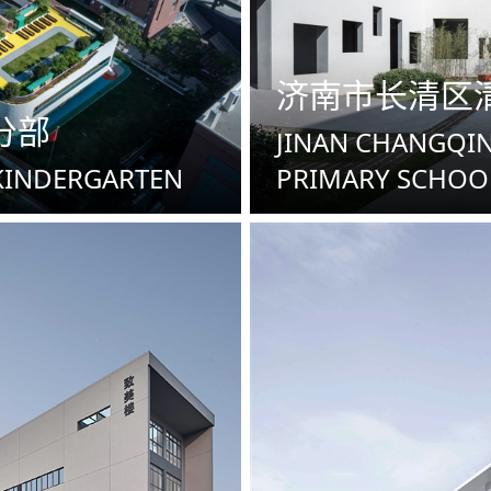
济南市长清区
分部
JINAN CHANGQIN
KINDERGARTEN
PRIMARY SCHOO