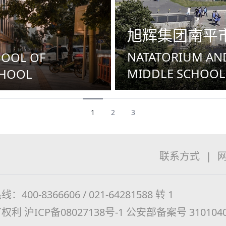
旭辉集团南平
NATATORIUM AND
HOOL OF
MIDDLE SCHOOL
CHOOL
1
2
3
联系方式
|
：400-8366606 / 021-64281588 转 1
有权利
沪ICP备08027138号-1
公安部备案号 3101040