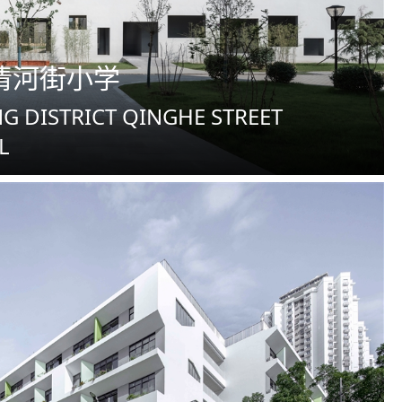
清河街小学
G DISTRICT QINGHE STREET
L