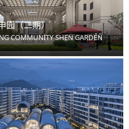
·申园（二期）
ANG COMMUNITY SHEN GARDEN