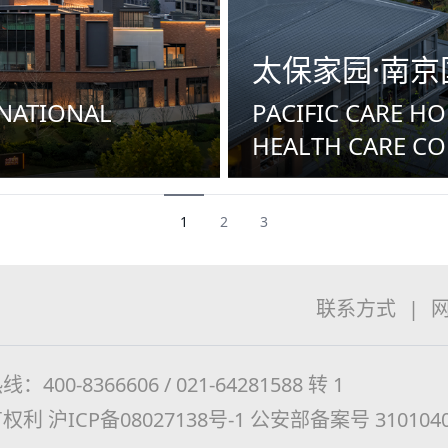
太保家园·南京
RNATIONAL
PACIFIC CARE H
HEALTH CARE C
1
2
3
联系方式
|
：400-8366606 / 021-64281588 转 1
有权利
沪ICP备08027138号-1
公安部备案号 3101040