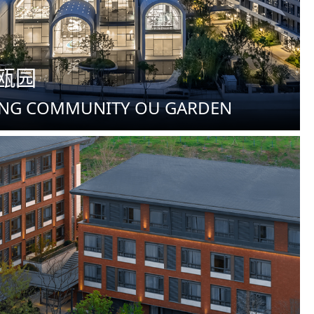
瓯园
NG COMMUNITY OU GARDEN