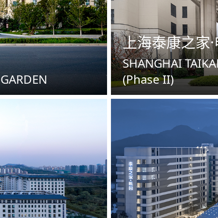
上海泰康之家
SHANGHAI TAIK
 GARDEN
(Phase II)