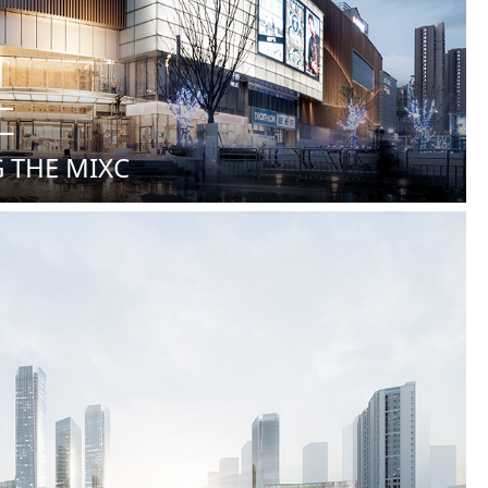
汇
 THE MIXC