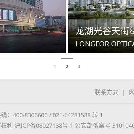
龙湖光谷天街
LONGFOR OPTICA
1
2
3
联系方式
|
：400-8366606 / 021-64281588 转 1
有权利
沪ICP备08027138号-1
公安部备案号 3101040