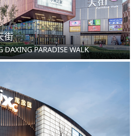
天街
G DAXING PARADISE WALK