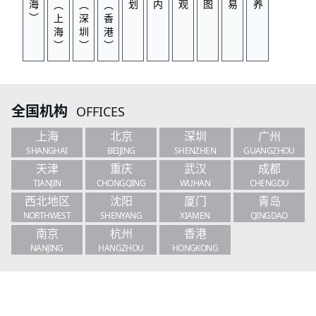
全国机构
OFFICES
上海
北京
深圳
广州
SHANGHAI
BEIJING
SHENZHEN
GUANGZHOU
天津
重庆
武汉
成都
TIANJIN
CHONGQING
WUHAN
CHENGDU
西北地区
沈阳
厦门
青岛
NORTHWEST
SHENYANG
XIAMEN
QINGDAO
南京
杭州
香港
NANJING
HANGZHOU
HONGKONG