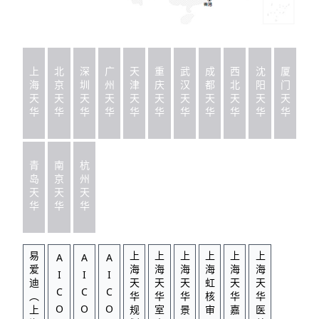
上海天华
北京天华
深圳天华
广州天华
天津天华
重庆天华
武汉天华
成都天华
西北天华
沈阳天华
厦门天华
青岛天华
南京天华
杭州天华
易爱迪（上海）
AICO（上海）
AICO（深圳）
AICO（香港）
上海天华规划
上海天华室内
上海天华景观
上海虹核审图
上海天华嘉易
上海天华医养