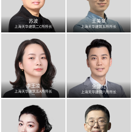
苏波
王美景
上海天华建筑二C所所长
上海天华建筑五所所长
李王凌
全健儿
上海天华建筑五A所所长
上海天华建筑六所所长
...