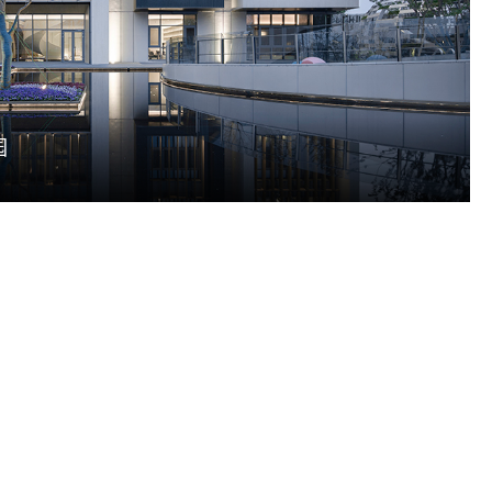
育
哈尔滨
市设计/更新
南平
市规划
潍坊
园
观
丽水
内
常州
昆山
东莞
南京
苏州
济南
青岛
嘉兴