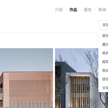
介绍
·
作品
·
服务
·
新闻
类
居
展
商
超
商
综合
文
医
旅