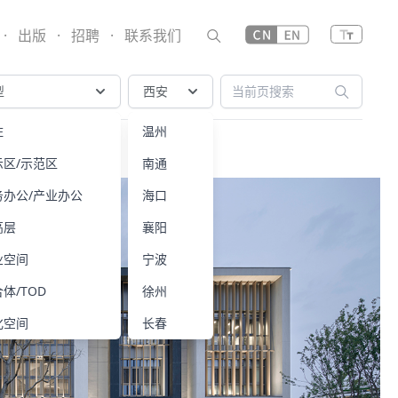
·
出版
·
招聘
·
联系我们
型
西安
住
温州
示区/示范区
南通
务办公/产业办公
海口
高层
襄阳
业空间
宁波
体/TOD
徐州
化空间
长春
疗康养
黄山
居/酒店
乐山