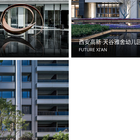
教
城
城
西安高新·天谷雅舍幼儿
景
FUTURE XI'AN
室