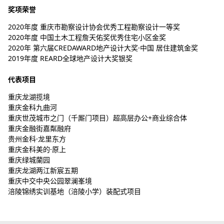
奖项荣誉
2020年度 重庆市勘察设计协会优秀工程勘察设计一等奖
2020年度 中国土木工程詹天佑奖优秀住宅小区金奖
2020年 第六届CREDAWARD地产设计大奖·中国 居住建筑金奖
2019年度 REARD全球地产设计大奖银奖
代表项目
重庆龙湖揽境
重庆金科九曲河
重庆世茂城市之门（千厮门项目）超高层办公+商业综合体
重庆金融街嘉粼融府
贵州金科·龙里东方
重庆金科美的·原上
重庆绿城蘭园
重庆龙湖两江新宸五期
重庆中交中央公园翠澜峯境
涪陵锦绣实训基地（涪陵小学）装配式项目