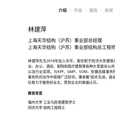
介绍
·
作品
·
服务
·
新闻
林建萍
上海天华结构（沪苏）事业部总经理
上海天华结构（沪苏）事业部结构总工程
林建萍先生2018年加入天华，曾任职于同济大学建
业、办公、酒店、剧院和医疗建筑等各种大型复杂公共
以及行业奖项。与KPF、GMP、SOM、安藤忠雄事务
事务所的合作中获得广泛好评。秉承着“技术先进，真诚
队致力于服务好业主，受到业主的普遍认可。
教育背景
福州大学 工业与民用建筑学士
同济大学 结构工程硕士