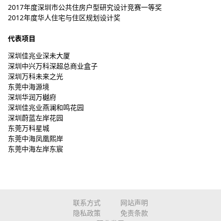
2017年度深圳市公共住房户型研究设计竞赛一等奖
2012年度华人住宅与住区规划设计奖
代表项目
深圳佳兆业深未大厦
深圳中兴万科深超总商业盒子
深圳万科未来之光
东莞中海源境
深圳华润万樾府
深圳佳兆业燕澜和鸣花园
深圳蔚蓝左岸花园
东莞万科星城
东莞中海凤凰熙岸
东莞中海左岸东宸
联系方式
网站声明
隐私政策
免责条款