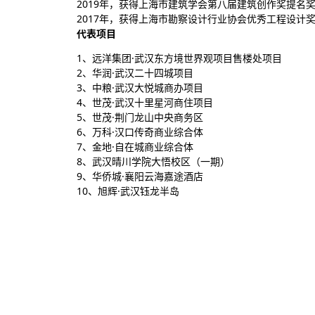
2019年，获得上海市建筑学会第八届建筑创作奖提名
2017年，获得上海市勘察设计行业协会优秀工程设计
代表项目
1、远洋集团·武汉东方境世界观项目售楼处项目
2、华润·武汉二十四城项目
3、中粮·武汉大悦城商办项目
4、世茂·武汉十里星河商住项目
5、世茂·荆门龙山中央商务区
6、万科·汉口传奇商业综合体
7、金地·自在城商业综合体
8、武汉晴川学院大悟校区（一期）
9、华侨城·襄阳云海嘉途酒店
10、旭辉·武汉钰龙半岛