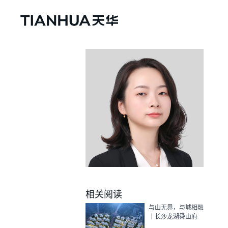
相关阅读
与山无界，与城相融
｜长沙龙湖舜山府