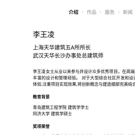
介绍
·
作品
·
服务
·
新闻
李王凌
上海天华建筑五A所所长
武汉天华长沙办事处总建筑师
李王凌女士从业以来参与并设计众多优秀项目，在高端
丰富的设计和管理经验。 对于大型综合社区开发和设
体验,注重项目实现效果,将创新概念与建造细部完美结
教育背景
青岛建筑工程学院 建筑学学士
同济大学 建筑学硕士
奖项荣誉