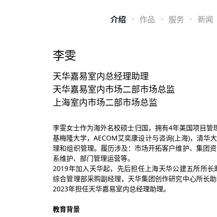
介绍
·
作品
·
服务
·
新闻
李雯
天华嘉易室内总经理助理
天华嘉易室内市场二部市场总监
上海室内市场二部市场总监
李雯女士作为海外名校硕士归国，拥有4年美国项目管
基梅隆大学，AECOM艾奕康设计与咨询(上海)，清
理和组织管理。履历涉及：市场开拓客户维护、集团资
系维护、部门管理运营等。
2019年加入天华起，先后担任上海天华公建五所所
综合管理部采购副经理，天华集团创作研究中心所长助
2023年担任天华嘉易室内总经理助理。
教育背景