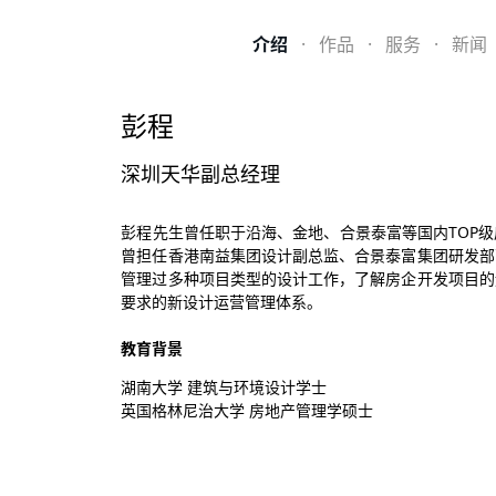
介绍
·
作品
·
服务
·
新闻
彭程
深圳天华副总经理
彭程先生曾任职于沿海、金地、合景泰富等国内TOP
曾担任香港南益集团设计副总监、合景泰富集团研发部
管理过多种项目类型的设计工作，了解房企开发项目的
要求的新设计运营管理体系。
教育背景
湖南大学 建筑与环境设计学士
英国格林尼治大学 房地产管理学硕士