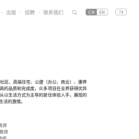
·
出版
·
招聘
·
联系我们
合社区、高端住宅、公建（办公、商业）、康养
高的品质和完成度，众多项目在业界获得优异
从以生活方式为主导的居住体验入手，展现的
生活的激情。
筑师
筑师
筑师