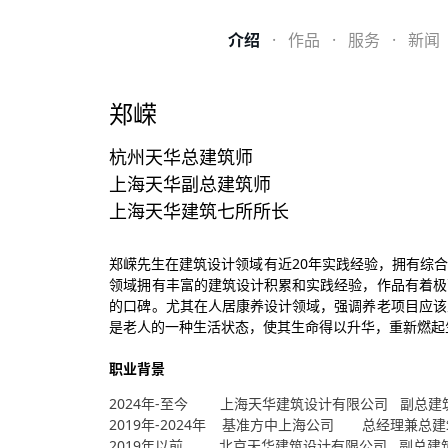
介绍
·
作品
·
服务
·
新闻
郑嵘
杭州天华总建筑师
上海天华副总建筑师
上海天华建筑七所所长
郑嵘先生在建筑设计领域有近20年实践经验，拥有综
领域拥有丰富的建筑设计积累和实践经验，作品有着极
的口碑。尤其在人居康养设计领域，强调养老项目应该
是老人的一种生活状态，使其生命得以升华，重新燃起
职业背景
2024
年
-
至今
上海
天华建筑设计
有限公司 副总建
2019
年
-
2024
年
基准方中上海公司 总经理兼总建
2019
年以前 北京天华建筑设计有限公司 副总建