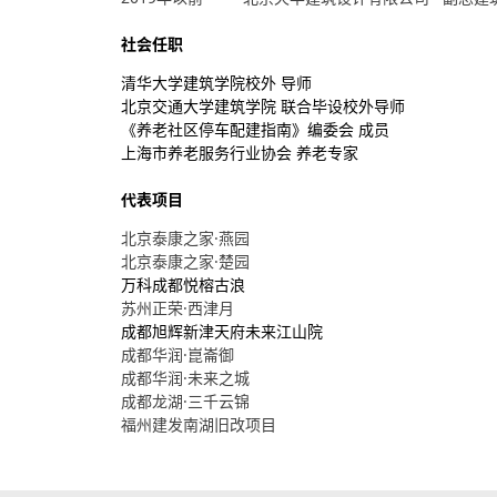
社会任职
清华大学建筑学院校外 导师
北京交通大学建筑学院 联合毕设校外导师
《养老社区停车配建指南》编委会 成员
上海市养老服务行业协会 养老专家
代表项目
北京泰康之
家
·
燕
园
北京泰康之家
·
楚园
万科成都悦榕古浪
苏州正荣
·
西津月
成都旭辉新津天府未来江山院
成都华润
·
崑崙御
成都华润
·
未来之城
成都龙湖
·
三千云锦
福州建发南湖旧改项目