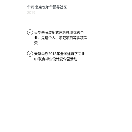
华润·北京悦年华颐养社区
2019
<
天华荣获装配式建筑领域优秀企
业、先进个人、示范项目等多项殊
荣
>
天华举办2018年全国建筑学专业
8+联合毕业设计夏令营活动