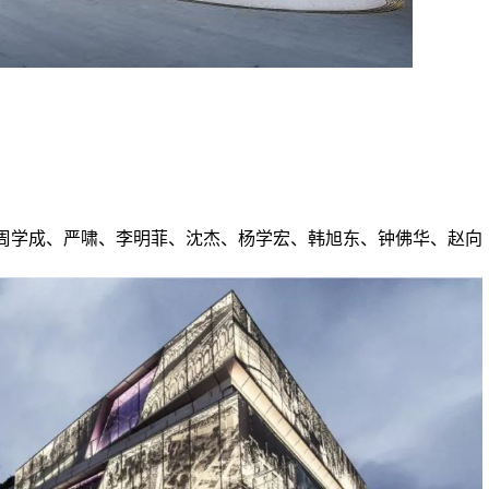
周学成、严啸、李明菲、沈杰、杨学宏、韩旭东、钟佛华、赵向