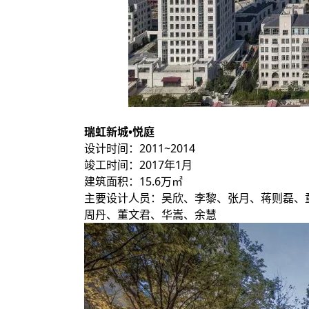
瑞虹新城•悦庭
设计时间：2011~2014
竣工时间：2017年1月
建筑面积：15.6万㎡
主要设计人员：吴欣、李黎、张月、蒋则磊、
周丹、董文君、华嵩、余慧