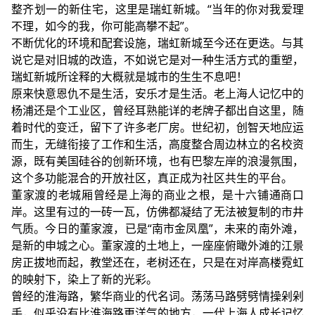
整齐划一的新住宅，这里是瑞虹新城。“当年的你对我爱理
不理，如今的我，你可能高攀不起”。
不断优化的环境和配套设施，瑞虹新城至今还在更迭。与其
说它是对旧城的改造，不如说它是对一种生活方式的重塑，
瑞虹新城所诠释的大概就是城市的生生不息吧！
原来快意恩仇不是生活，安乐才是生活。老上海人记忆中的
杨浦还是个工业区，曾经耳熟能详的老牌子都出自这里，随
着时代的变迁，留下了许多老厂房。世纪初，创智天地应运
而生，无缝衔接了工作和生活，高度整合周边林立的名校资
源，既有美国硅谷的创新环境，也有巴黎左岸的浪漫氛围，
这个多功能混合的开放社区，真正成为社区共生的平台。
董家渡的老城厢曾经是上海的商业之根，是十六铺通商口
岸。这里有过的一砖一瓦，仿佛都凝结了无法被复制的市井
气质。今日的董家渡，已是“南市金凤凰”，未来的南外滩，
是新的申城之心。董家渡的土地上，一座座俯瞰外滩的江景
房正拔地而起，教堂还在，老树还在，只是在对岸高楼霓虹
的映射下，染上了新的光彩。
曾经的淮海路，繁华商业的代名词。荡荡马路劈劈情操剁剁
手，似乎没有比淮海路更洋气的地方，一代上海人成长记忆