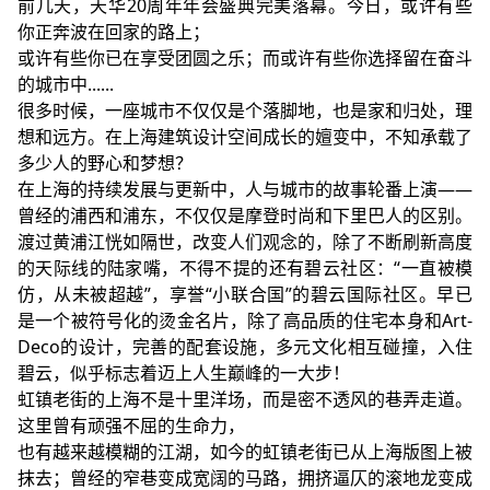
前几天，天华20周年年会盛典完美落幕。今日，或许有些
你正奔波在回家的路上；
或许有些你已在享受团圆之乐；而或许有些你选择留在奋斗
的城市中......
很多时候，一座城市不仅仅是个落脚地，也是家和归处，理
想和远方。在上海建筑设计空间成长的嬗变中，不知承载了
多少人的野心和梦想？
在上海的持续发展与更新中，人与城市的故事轮番上演——
曾经的浦西和浦东，不仅仅是摩登时尚和下里巴人的区别。
渡过黄浦江恍如隔世，改变人们观念的，除了不断刷新高度
的天际线的陆家嘴，不得不提的还有碧云社区：“一直被模
仿，从未被超越”，享誉“小联合国”的碧云国际社区。早已
是一个被符号化的烫金名片，除了高品质的住宅本身和Art-
Deco的设计，完善的配套设施，多元文化相互碰撞，入住
碧云，似乎标志着迈上人生巅峰的一大步！
虹镇老街的上海不是十里洋场，而是密不透风的巷弄走道。
这里曾有顽强不屈的生命力，
也有越来越模糊的江湖，如今的虹镇老街已从上海版图上被
抹去；曾经的窄巷变成宽阔的马路，拥挤逼仄的滚地龙变成