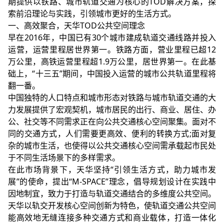
期提供以铁路、城市轨道交通为核心的TOD解决方案，探
索前沿理论与实践，引领城市更好的生活方式。
一、高效聚合，天华TOD公共空间理念
早在2016年，中国已有30个城市建成轨道交通线路并投入
运营，运营里程居世界第一。铁路方面，营业里程已超12
万公里，高铁运营里程超1.9万公里，居世界第一。在此基
础上，“十三五”期间，中国投入运营的城市公共轨道里程将
翻一番。
中国独特的人口特点和城市形态对铁路与城市轨道交通的大
力发展提供了宏观契机，城市居民的出行、商业、居住、办
公、社交等不同需求正在向公共交通核心空间聚集。面对不
同的交通方式，人们需要更高效、便利的转换方式;面对复
杂的城市生活，也使得以公共交通核心空间需承载起市民处
于不同生活场景下的多样需求。
在此市场背景下，天华坚持“引领生活方式，助力城市发
展”的使命，提出“M-SPACE”理念，倡导规划设计在实践中
因地制宜，致力于打造与轨道交通结合的多维度公共空间。
天华以轨交开发核心空间创新为特色，使轨道交通公共空间
能高效地无缝连接多种交通方式和商业载体，打造一体化