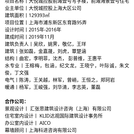
项目名称丨大悦城控股前滩壹号写字楼，前滩海景壹号住宅
业主单位丨大悦城控股上海大区公司
建筑面积丨129393㎡
项目位置丨上海市浦东新区东育路95弄
设计时间丨2015年-2016年
建成时间丨2019年11月
建筑负责人丨吴欣，姚霁，敬亿，王垟
建筑丨张如磊，金嘉晟，刘虎，覃楚涵
结构丨曲宏，李明菲，沈杰， 彭普维，王惠平
水专业丨王榕梅，包涵，纪文龙，王晓宁，叶际诚，朱文
俊，丁文强
电气丨陈涛，王关越，林军，曾峭，王恒之，郑珂岩
暖通丨杨军，王峻强，刘华清，李志英，董磊
合作公司：
景观设计丨 汇张思建筑设计咨询（上海）有限公司
住宅室内设计丨 KLID达观国际建筑设计事务所
办公室内设计丨 AICO
幕墙顾问丨上海科进咨询有限公司