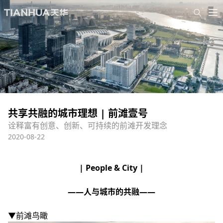
共享共融的城市理想 | 前滩壹号
诠释富有创意、创新、可持续的前滩开发理念
2020-08-22
| People & City |
——人与城市的共融——
▼前滩鸟瞰