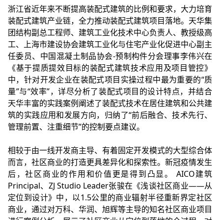
浙江省近年来不断提高装配式建筑的比例和要求，大力培育
装配式建筑产业链，全力推动装配式建筑项目落地。天华集
团结构副总工程师、建筑工业化技术中心负责人、教授级高
工、上海市建设协会建筑工业化与住宅产业化促进中心副主
任委员、中国混凝土制品协会-预制构件分会理事李伟兴在
《基于提质提效目标的装配式建筑技术应用及项目管控》
中，针对开发企业在装配式项目实操过程中最为重要的“质
量”与“效率”，详尽分析了装配式项目的设计特点，并结合
天华丰富的实践案例阐述了装配式技术在居住建筑和公共建
筑的实践应用和发展方向，归纳了“前后融合、技术先行、
管理前置、注重细节”的控制要点建议。
相较于由一线开发商主导、有着固定开发模式的大型综合体
而言，社区商业的打造更具差异化和探索性。新冠疫情发生
后，社区商业的作用和价值更是得到凸显。 AICO建筑
Principal、ZJ Studio Leader张骏在《浅谈社区商业——从
定位到设计》中，以1.5公里的商业辐射半径重新界定社区
商业，通过对万科、华润、旭辉等主导的知名社区商业项目