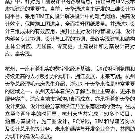
案》中，针对施工图设计中的各项痛点，指出采用BIM技术
虚拟建造的重要性。当前，天华通过自主研发的三维设计协
同平台，采用BIM正向设计解决设计中的难点问题，提高设
计效率，保障施工图进度，全面提升图纸质量。并通过对设
计三维成果的有效应用，提升业主对设计的管理协调、设计
内部各专业协调、设计与工程的协调，最终实现建筑和结构
主体全对应、无碰撞、零变更，土建设计和方案设计高对
应、高实现。
杭州，一座有着扎实的数字化经济基础、良好的科创氛围和
持续走高的人才吸引力的城市，拥江发展，未来可期。杭州
天华总经理毛元庆先生介绍，浙江对于天华来说是非常重要
的区域之一，杭州天华本着深入了解当地业主需求，更好地
服务客户、适应当地市场的初衷而成立，亦承担着将天华的
设计资源、设计经验分享到浙江乃至东南区域的使命。在成
立至今两年半的时间里，杭州天华共完成了60多个项目，
涵盖方案设计，施工图设计，PC深化，BIM和绿建咨询以
及设计总承包等业务，未来将继续与开发企业合力，共同助
力城市的建设与发展。