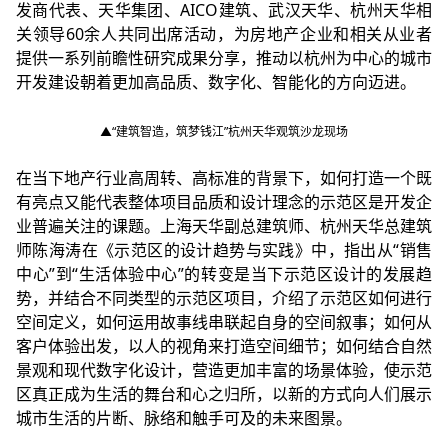
发商代表、天华集团、AICO建筑、武汉天华、杭州天华相
关领导60余人共同出席活动，为房地产企业和相关从业者
提供一系列前瞻性研究成果分享，推动以杭州为中心的城市
开发建设朝着更加高品质、数字化、智能化的方向迈进。
▲“建筑智造，筑梦钱江”杭州天华观筑沙龙现场
在当下地产行业高周转、高标准的背景下，如何打造一个既
有亮点又能代表整体项目品质和设计理念的示范区是开发企
业普遍关注的课题。上海天华副总建筑师、杭州天华总建筑
师陈海涛在《示范区的设计趋势与实践》中，指出从“销售
中心”到“生活体验中心”的转变是当下示范区设计的发展趋
势，并结合不同类型的示范区项目，介绍了示范区如何进行
空间定义，如何运用故事线串联起自身的空间叙事；如何从
客户体验出发，以人的视角来打造空间细节；如何结合自然
景观和现代数字化设计，营造更加丰富的场景体验，使示范
区真正成为生活的舞台和心之归所，以新的方式向人们展示
城市生活的片断、脉络和触手可及的未来图景。