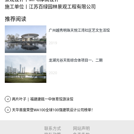
施工单位丨江苏百绿园林景观工程有限公司
推荐阅读
广州越秀明珠天悦江湾社区艺文生活馆
2019
龙湖光谷天街综合体项目一、二期
2020
<
两片叶子 | 福建建瓯一中体育馆游泳馆
>
天华首度荣登WA100全球100强建筑设计公司榜单！
联系方式
网站声明