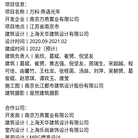
项目信息：
项目名称丨万科·燕语光年
开发企业丨南京万燕置业有限公司
项目地点丨江苏省南京市
建筑设计丨上海天华建筑设计有限公司
设计时间丨2020.09-2021.02
建成时间丨2022（预计）
建筑负责人丨吴欣、葛斌、崔赟、倪坚友
建筑丨葛斌、崔赟、黄志强、倪坚友、周瑞生、宋超越、程
可佳、由馨竹、王杜龙、张桎菡、汤燚、刘萍、吴朝赟、葛
俊斌、赵思琪、谭欢玉、唐莹
施工图丨南京长江都市建筑设计股份有限公司
建筑摄影丨是然建筑摄影
合作公司：
开发商丨南京万燕置业有限公司
建筑设计丨上海天华建筑设计有限公司
室内设计丨上海乐尚装饰设计有限公司
景观设计丨MPG摩高设计