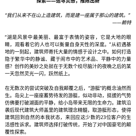
探索——追寻灵感，推陈出新
“我们从来不在山上造建筑，而是建一座属于那山的建筑。”
——赖特
“湖是风景中最美丽、最富于表情的姿容，它是大地的眼
睛，观看着它的人也可以衡量自身天性的深度。”从初遇基
地的一刻起，建筑师寄托大量的情感于设计之中。如何打造
隐于繁华中的静谧、藏于闹市中的艺术品、平静中的力量
感？创作的美妙之处就在于无数个绞尽脑汁的夜晚之后的某
一天忽然灵光一闪，跃然纸上。
在无数次的尝试突破及自我颠覆之后，“游艇”的概念油然而
生。岛尖上一座座蓄势待发的游艇，似动非动，挺拔的气势
仿佛要打破湖面的平静，给小岛带来无限的生命力。建筑沿
袭后现代建筑大师盖里的建筑理念精髓，取游艇形态，使得
建筑回到自然的本我状态，来回应这少数的23位客户的生
活感性诉求。建筑师选择打破传统，开始了对中国豪宅的颠
覆性探索。