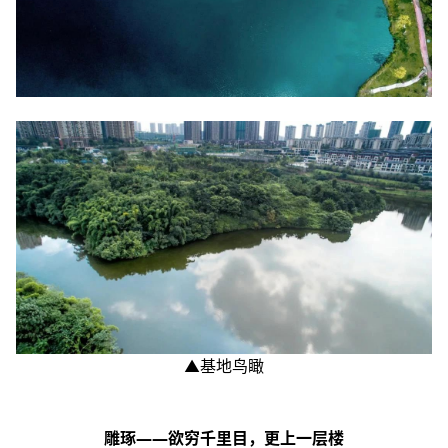
▲基地鸟瞰
雕琢——欲穷千里目，更上一层楼