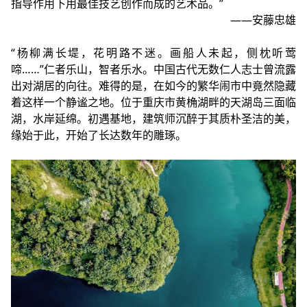
指导作用下用最佳技艺创作而成的艺术品。”
——安藤忠雄
“杨柳满长堤，花明路不迷。画船人未起，侧枕听莺
啼……”仁者乐山，智者乐水。中国古代无数仁人志士曾流露
出对湖居的向往。难得的是，在如今的繁华闹市中竟然隐藏
着这样一个静谧之地。位于重庆市黄桷湖畔的天湖岛三面临
湖，水岸延绵。初遇基地，建筑师沉醉于其质朴圣洁的美，
缘始于此，开始了长达数年的雕琢。