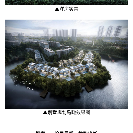
▲洋房实景
▲别墅规划鸟瞰效果图