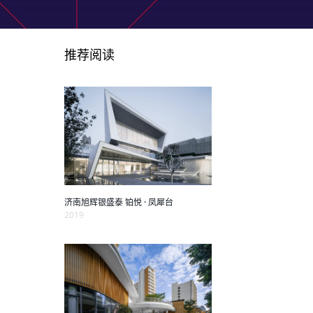
推荐阅读
济南旭辉银盛泰 铂悦 · 凤犀台
2019