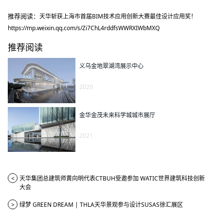
推荐阅读：
天华斩获上海市首届BIM技术应用创新大赛最佳设计应用奖！
https://mp.weixin.qq.com/s/Zi7ChL4rddfsWWRXIWbMXQ
推荐阅读
义乌金地翠湖湾展示中心
2020
金华金茂未来科学城城市展厅
2021
<
天华集团总建筑师黄向明代表CTBUH受邀参加 WATIC世界建筑科技创新
大会
>
绿梦 GREEN DREAM | THLA天华景观参与设计SUSAS徐汇展区