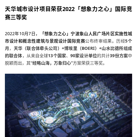
天华城市设计项目荣获
2022「想象力之心」国际竞
赛三等奖
2022年10月7日，
「想象力之心」宁波象山人民广场片区实施性城
市设计和概念性建筑与景观设计国际竞赛
公布终审结果。历经
5个
月
，
天华（联合体牵头公司）+博埃里（BOERI）+山水比德所组成
的联合体
，从来自全球
13个国家
、
90家设计单位
的共计
39份方案
中
脱颖而出，其
“经略山海，万象归心”
方案荣获三等奖。