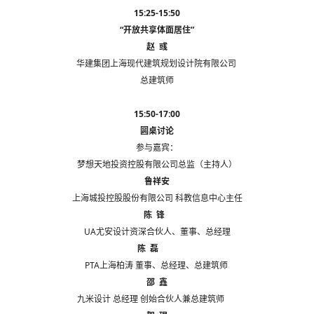
15:25-15:50
“开放共享体面居住”
赵 彧
华建集团上海现代建筑规划设计院有限公司
总建筑师
15:50-17:00
圆桌讨论
参与嘉宾：
梦想天地投资控股有限公司总监（主持人）
鲁祥安
上海城投控股股份有限公司 科教信息中心主任
陈 锋
UA尤安设计资深合伙人、董事、总经理
陈 磊
PTA上海柏涛 董事、总经理、总建筑师
邵 鑫
九米设计 总经理 创始合伙人兼总建筑师