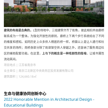
建筑的布局是古典的。
L型的场地中，三组建筑守齐了街角，彼此相扣并由廊桥
联系成为一个整体。为强化开放性的原则，廊桥上下两个步行系统给出了不同
的维度和感知。如同历史上众多供人栖居的桥一样，桥面以上是让人通行和社
交共享的场所；而桥身部分除了局部架空供人穿越之外，还容纳了服务周边社
区的辅助配套功能。在这里，
上与下的概念是一种戏剧性的隐喻
，让城市属性
流动其间。
项目地点 | 江苏省南京市
业主单位 | 南京江北新区中央商务区投资发展有限公司
建筑面积 | 124,660.18㎡
生命与健康协同创新中心
2022 Honorable Mention in Architectural Design -
Educational Buildings