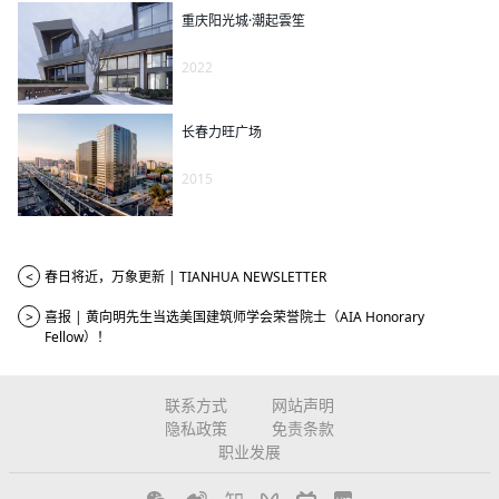
重庆阳光城·潮起雲笙
2022
长春力旺广场
2015
<
春日将近，万象更新 | TIANHUA NEWSLETTER
>
喜报 | 黄向明先生当选美国建筑师学会荣誉院士（AIA Honorary
Fellow）！
联系方式
网站声明
隐私政策
免责条款
职业发展