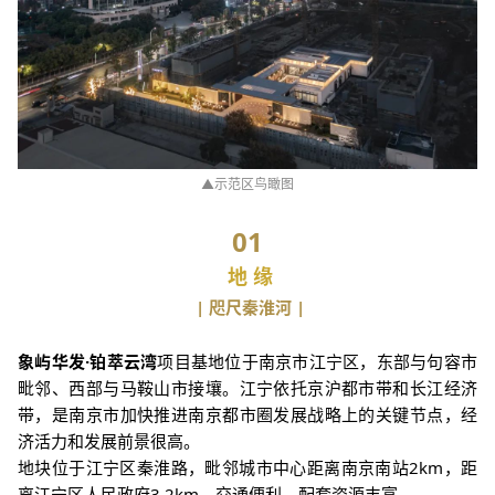
▲示范区鸟瞰图
01
地 缘
| 咫尺秦淮河 |
象屿华发·铂萃云湾
项目基地位
于南京市江宁区，东部与句容市
毗邻、西部与马鞍山市接壤。江宁依托京沪都市带和长江经济
带，是南京市加快推进南京都市圈发展战略上的关键节点，经
济活力和发展前景很高。
地块位于江宁区秦淮路，毗邻城市中心距离南京南站2km，距
离江宁区人民政府3.2km，交通便利，配套资源丰富。