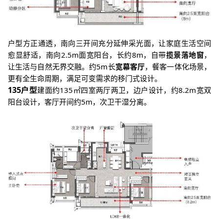
户型方正通透，南向三开间充分延伸采光面，让家庭生活空间
愈显舒适，南向2.5m面宽阳台，长约8m，自带
揽景落地窗
，
让生活与自然无界交融。约5m长
宽幕客厅
，餐客一体化场景，
更有全生命周期，满足可变需求的移门式设计。
135户型
建面约135㎡四室两厅两卫，边户设计，约8.2m宽双
阳台设计，客厅开间约5m，次卫干湿分离。