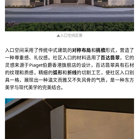
▲入口空间实景
入口空间采用了传统中式建筑的
对称布局
和
挑檐
形式，营造了
一种尊重感、礼仪感。社区入口的材料选用了
百达翡翠
，它的
灵感来源于Piaget伯爵香港旗舰店的设计，百达翡翠具有石材
的纹理和质感，精细的
弧形
和
折线
的切割工艺，使社区入口别
具一格，展现出一种温文而雅又不失风骨的气质，是一种东方
美学与现代美学的完美结合。