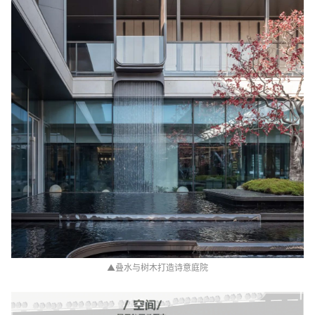
▲叠水与树木打造诗意庭院