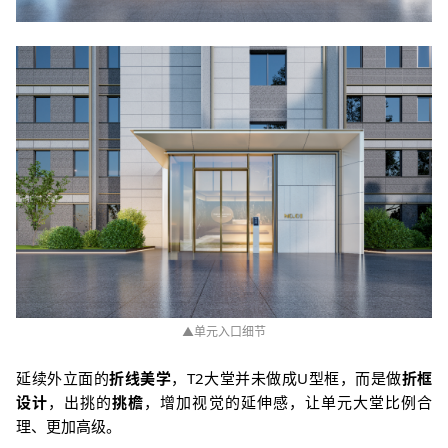
▲单元入口细节
延续外立面的
折线美学
，T2大堂并未做成U型框，而是做
折框
设计
，出挑的
挑檐
，增加视觉的延伸感，让单元大堂比例合
理、更加高级。