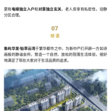
更有
电梯独立入户
和
对景独立玄关
，老人房享有私密性，动静
分区合理。
07
结 语
象屿华发·铂萃云湾
于繁华都市之中，为新中产们开辟一方如诗
画般的静谧会所，营造一个自然、放松的院落生活体验，很好
地满足了现在大家对于生活品质的追求。