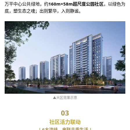
万平中心公共绿地，约
160m×58m超尺度公园社区
，以绿色为
底，塑生态之魂；出则繁华，入则静谧。
▲大区效果示意
03
社区活力联动
| 6大流线，串联品质生活 |