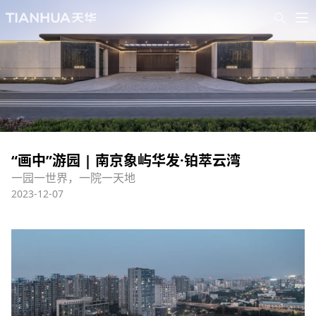
“画中”游园 | 南京象屿华发·铂萃云湾
一园一世界，一院一天地
2023-12-07