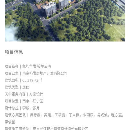
项目信息
项目名称 | 象屿华发·铂萃云湾
项目业主 | 南京屿发房地产开发有限公司
建筑面积 | 65,319.72㎡
建筑类型 | 居住
天华服务内容 | 方案设计
项目位置 | 南京市江宁区
设计总控 | 李黎，张月
建筑方案团队 | 吕青霞，黄刚，王培露，丁立淼，朱雨辰，易巧波，程东赢，
李俊呈
建筑施工图单位 | 南京长江都市建筑设计股份有限公司