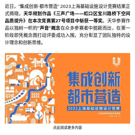
近日，“集成创新·都市营造” 2023上海基础设施设计竞赛结果正
式揭晓，
天华规划作品《三声广场——虹口区宝川路桥下空间
品质提升》在本次竞赛第27号项目中斩获一等奖
。天华参赛作
品以独树一帜的
“声音”概念
在众多参赛者中脱颖而出，在第一
阶段即凭概念图打动评委成功入围，充分彰显了团队独特的设
计理念和创新思维。
点此阅读更多内容