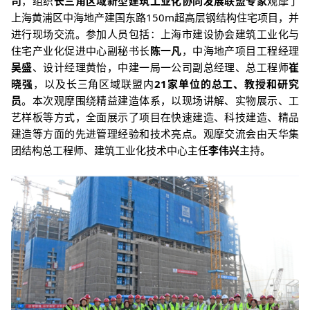
司
，组织
长三角区域新型建筑工业化协同发展联盟专家
观摩了
上海黄浦区中海地产建国东路150m超高层钢结构住宅项目，并
进行现场交流。参加人员包括：上海市建设协会建筑工业化与
住宅产业化促进中心副秘书长
陈一凡
，中海地产项目工程经理
吴盛
、设计经理黄怡，中建一局一公司副总经理、总工程师
崔
晓强
，以及长三角区域联盟内
21家单位的总工、教授和研究
员
。本次观摩围绕精益建造体系，以现场讲解、实物展示、工
艺样板等方式，全面展示了项目在快速建造、科技建造、精品
建造等方面的先进管理经验和技术亮点。观摩交流会由天华集
团结构总工程师、建筑工业化技术中心主任
李伟兴
主持。