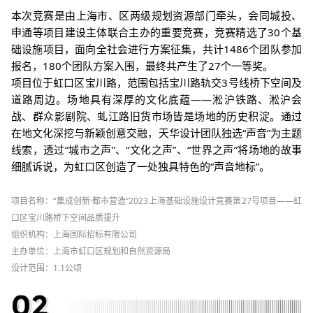
本次竞赛是由上海市、区两级规划资源部门牵头，会同城投、
申通等项目建设主体联合主办的重要竞赛，竞赛精选了30个基
础设施项目，面向全社会进行方案征集，共计1486个团队参加
报名，180个团队方案入围，最终共产生了27个一等奖。
项目位于虹口区宝川路，范围包括宝川路轨交3号线桥下空间及
道路周边。
场地具有深厚的文化底蕴——淞沪铁路、淞沪会
战、群众影剧院、虬江路旧货市场皆是场地的历史积淀。
通过
在地文化深挖与新颖创意交融，天华设计团队独选“声音”为主题
线索，透过“城市之声”、“文化之声”、“世界之声”将场地的故事
细腻诉说，为虹口区创造了一处独具特色的“声音地标”。
项目名称：“集成创新·都市营造”2023上海基础设施设计竞赛第27号项目——虹
口区宝川路桥下空间品质提升
组织机构：上海国际招标有限公司
主办单位：上海市虹口区规划和自然资源局
设计范围：1.1公顷