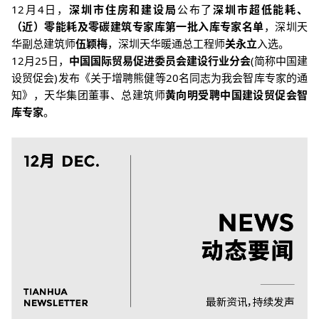
12月4日，
深圳市住房和建设局
公布了
深圳市超低能耗、
（近）零能耗及零碳建筑专家库第一批入库专家名单
，深圳天
华副总建筑师
伍颖梅
，深圳天华暖通总工程师
关永立
入选。
12月25日，
中国国际贸易促进委员会建设行业分会
(简称中国建
设贸促会)发布《关于增聘熊健等20名同志为我会智库专家的通
知》，天华集团董事、总建筑师
黄向明
受聘
中国建设贸促会智
库专家
。