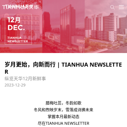
岁月更始，向新而行 | TIANHUA NEWSLETTE
R
纵览天华12月新鲜事
2023-12-29
腊梅吐蕊，冬韵如歌
冬风和煦
映岁末
，
雪落成诗拂未来
掌握本月最新动态
尽在TIANHUA NEWSLETTER