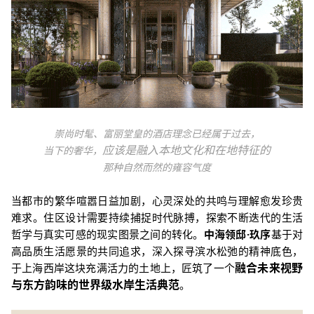
崇尚时髦、富丽堂皇的酒店理念已经属于过去，
应该是融入本地文化和在地特征的
当下的奢华，
那种自然而然的雍容气度
当都市的繁华喧嚣日益加剧，心灵深处的共鸣与理解愈发珍贵
难求。住区设计需要持续捕捉时代脉搏，探索不断迭代的生活
哲学与真实可感的现实图景之间的转化。
中海领邸·玖序
基于对
高品质生活愿景的共同追求，深入探寻滨水松弛的精神底色，
融合未来视野
于上海西岸这块充满活力的土地上，匠筑了一个
与东方韵味的世界级水岸生活典范
。