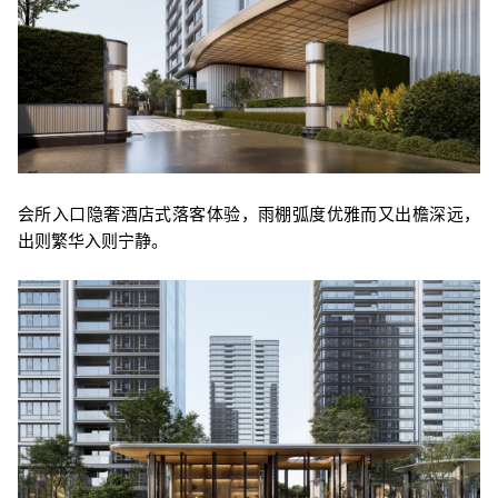
会所入口隐奢酒店式落客体验，雨棚弧度优雅而又出檐深远，
出则繁华入则宁静。