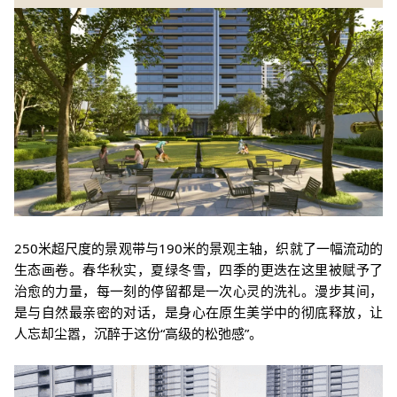
250米超尺度的景观带与190米的景观主轴，织就了一幅流动的
生态画卷。春华秋实，夏绿冬雪，四季的更迭在这里被赋予了
治愈的力量，每一刻的停留都是一次心灵的洗礼。漫步其间，
是与自然最亲密的对话，是身心在原生美学中的彻底释放，让
人忘却尘嚣，沉醉于这份“高级的松弛感”。