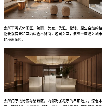
会所下沉式休闲区，绮丽，美寂，优雅，松弛。原生自然的植
物景观借景和室内深色木饰面，游园入室，演绎一座隐入城市
的秘密花园。
会所门厅接待区与洽谈区。内部海派花厅的吊顶范式，深色木