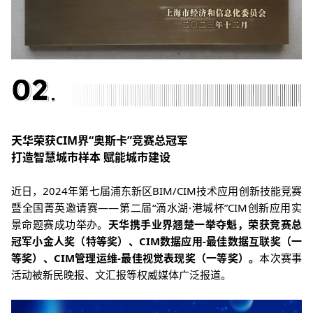
天华
荣获
CIM界“奥斯卡”竞赛总冠军
打造智慧城市样本 赋能城市建设
近日，2024年第七届浦东新区BIM/CIM技术应用创新技能竞赛
暨全国菁英邀请赛——第二届“滴水湖·港城杯”CIM创新应用实
景命题赛成功举办。
天华携手业界翘楚一举夺魁，荣获
竞赛总
冠军小金人奖（特等奖）、CIM数据应用-最佳数据互联奖（一
等奖）、CIM管理运维-最佳视觉表现奖（
一等奖）。
本次赛事
活动被新民晚报、文汇报等权威媒体广泛报道。