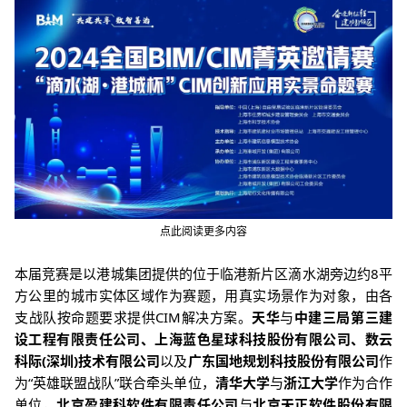
点此阅读更多内容
本届竞赛是以港城集团提供的位于临港新片区滴水湖旁边约8平
方公里的城市实体区域作为赛题，用真实场景作为对象，由各
支战队按命题要求提供CIM解决方案。
天华
与
中建三局第三建
设工程有限责任公司、上海蓝色星球科技股份有限公司、数云
科际(深圳)技术有限公司
以及
广东国地规划科技股份有限公司
作
为“英雄联盟战队”联合牵头单位，
清华大学
与
浙江大学
作为合作
单位，
北京盈建科软件有限责任公司
与
北京天正软件股份有限