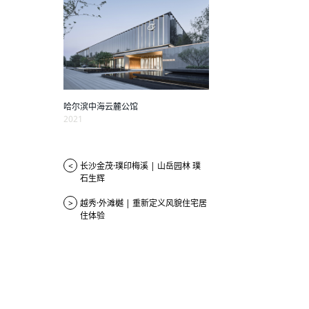
哈尔滨中海云麓公馆
2021
<
长沙金茂·璞印梅溪 | 山岳园林 璞
石生辉
>
越秀·外滩樾 | 重新定义风貌住宅居
住体验