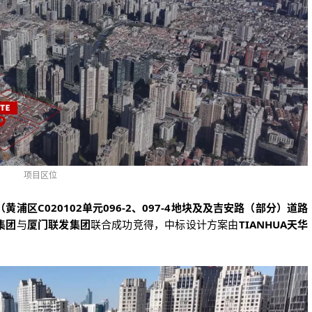
项目区位
黄浦区C020102单元096-2、097-4地块及及吉安路（部分）道路
集团
与
厦门联发集团
联合成功竞得，中标设计方案由
TIANHUA天华