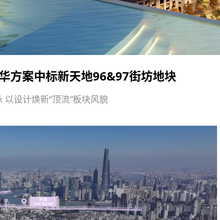
UA天华方案中标新天地96&97街坊地块
 以设计焕新“顶流”板块风貌