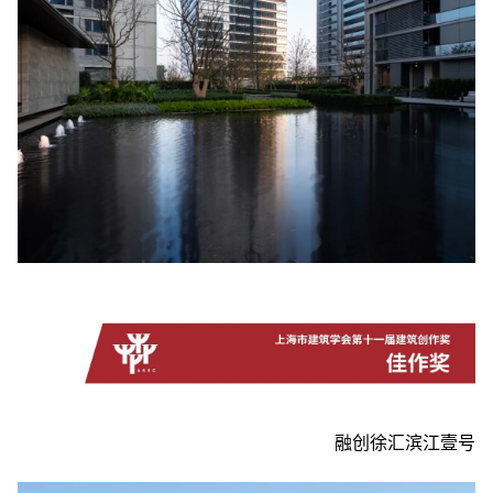
融创徐汇滨江壹号