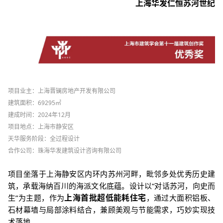
上海华发仁恒苏河世纪
项目业主：
上海晋镧房地产开发有限公司
建筑面积：
69295
㎡
建成时间：
2024
年
12
月
项目地点：上海市静安区
天华服务阶段：全过程设计
合作公司：珠海华发建筑设计咨询有限公司
项目坐落于上海静安区内环内苏州河畔，毗邻多处优秀历史建
筑，承载海纳百川的
海派文化底蕴。设计以
“
对话苏河，向史而
上海首批超低能耗住宅
生
”
为主题，作为
，通过大面积铝板、
石材幕墙与局部涂料结合，兼顾美观与节能需求，巧妙实现技
术落地。