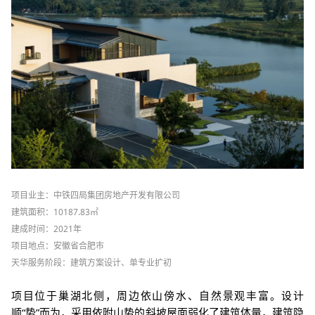
项
目业主：中铁四局集团房地产开发有限公司
建筑面积：
10187.83
㎡
建成时间：
2021
年
项目地点：安徽省合肥市
天华服务阶段：建筑方案设计、单专业扩初
项目位于巢湖北侧，周边依山傍水、自然景观丰富。设计
顺“势”而为，采用依附山势的斜坡屋面弱化了建筑体量，建筑隐