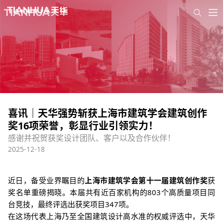
喜讯｜天华强势斩获上海市建筑学会建筑创作
奖16项荣誉，彰显行业引领实力！
感谢并祝贺获奖设计团队、客户以及合作伙伴！
2025-12-18
近日，
备受业界瞩目的
上海市建筑学会第十一届建筑创作奖
获
奖名单重磅揭晓
。本届共有近百家机构的
803
个高质量项目
同
台竞技
，最终评选出获奖项目
347
项。
在这场代表上海乃至全国建筑设计高水准的权威评选中，
天华