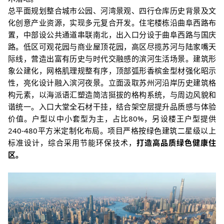
总平面规划整合城市公园、河湾景观、四行仓库历史背景及文
化创意产业资源，实现多元复合开发。住宅楼栋沿曲阜西路布
置，中部设公共通道串联南北，出入口分设于曲阜西路与国庆
路。低区可观花园与商业屋顶花园，高区尽揽苏河与陆家嘴天
际线，营造出富有历史与时代交融感的滨河生活场景。建筑形
象公建化，网格肌理规整有序，顶部弧形香槟金型材强化昭示
性，亮化设计融入滨河夜景。立面汲取苏州河沿岸历史建筑格
构元素，以
海派语汇塑造简洁挺拔的格构系统，与周边风貌和
谐统一。入口大堂全石材干挂，结合架空层提升品质感与体验
价值。户型以中小套型为主，占比
80%
，另设楼王户型提供
240-480
平方米定制化布局。项目严格按绿色建筑二星级以上
标准设计，综合采用节能环保技术，
打造高品质绿色健康住
区。