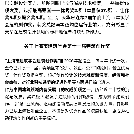
以卓越设计实力、前瞻创新理念与深厚技术积淀，一举摘得
16
项大奖
，包括
最高荣誉——优秀奖
2
项
（本届仅
57
项）
、
佳作
奖
5
项
及
提名奖
9
项
。
至此，天华已
连续
7
届
荣膺上海市建筑学
会建筑创作奖，获奖总数与等级均位居行业前列，充分彰显了
天华在建筑设计领域的标杆地位与持续创新能力。
关
于上海市建筑学会第十一届建筑创作
奖
“
上海市建筑学会建筑创作奖”
自
2006
年起设立，每两年评选一次，
至今已开展十一届，奖项坚守“公开、公正、公平”的原则，
设立优秀
奖、佳作奖及提名奖，
根据
创作设计的技术难度和深度、经济和社
会效益、对行业科技进步的促进作用
等方面进行综合遴选。
作为
中国建筑领域内备受瞩目的权威奖项
之一，历经近二十载的沉
淀与发展，奖项极大激发了建筑师的创作热情，成为繁荣建筑创
作、引领行业风向、驱动建设领域高质量发展的关键力量，其影响
力已从上海辐射至全国，不仅是对优秀作品的权威认证，更成为推
动建筑创作创新的重要标杆。