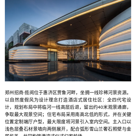
郑州招商·揽阅位于惠济区贾鲁河畔，坐拥一线珍稀河景资源。
以自然度假风为设计理念打造酒店式居住
社区：全四代宅设
计，规划布局中将临河一线高层后退，留出约
40
米观景通廊，
争取
最大观景空间；住宅布局采用南高北低的形式，并在关键
位置定制端厅户型，最大限度将河景引入室内空间。主入口以
浅色层叠石材景墙向两侧展开，配合弧形雪山兰奢石照壁与金