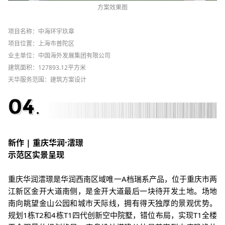
方案效果图
项目名称：中海环宇玖章
项目位置：上海市普陀区
业主单位：中国海外发展集团有限公司
建筑面积：127893.12平方米
天华服务范围：建筑方案设计
新作 | 重庆华润·澐璟
示范区实景呈现
重庆华润澐璟是华润西南区域唯一
A
档瑞系产品，位于重庆市两
江新区金开大道南侧，是金开大道最后一块待开发土地。场地
南向眺望金山公园和城市天际线，拥有得天独厚的景观优势。
规划
1
栋
T2
和
4
栋
T1
四代创新空中院墅，错位布局，实现
T1
全楼