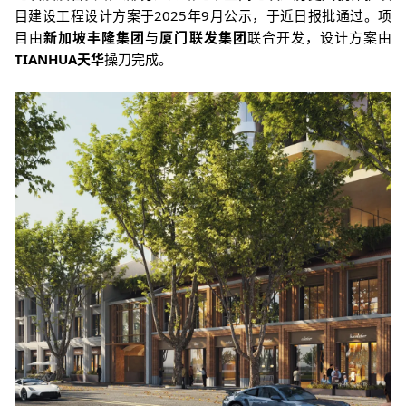
目建设工程设计方
案
于2025年9月公示，
于近日报批通过。项
目
由
新加坡丰隆集团
与
厦门联发集团
联合开发，设计方案由
TIANHUA天华
操刀完成。