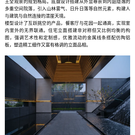
王全观景的规划格局。底盘设计搭建从外显尊崇到内庭隐逸的
多重空间院落，引入山林雾气、日升日落等自然元素，构建人
与建筑与自然连接的澐崖天境。
楼型设计了互跃挑空的产品，餐客厅与花园一起通高，实现室
内室外的无界联通。住宅立面搭建非对称但又比例均衡的构
图，强调艺术性和定制感，优雅流动的金属线条搭配仿陶铝
板，塑造精工细作又富有格调的立面品相。