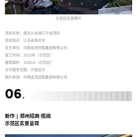
示
范区实景照片
项目名称：南京九龙湖江宁金茂府
项目地点
：江苏省南京市
业主单位
：中国金茂控股集团有限公司
竣工时间
：2025年（示范区）
建筑面
积：
3200㎡
（示范区）
天华服务范
围
：方案设计
图片来源
：中国金茂控股集团有限公司
新作 | 郑州招商·揽阅
示范区实景呈现