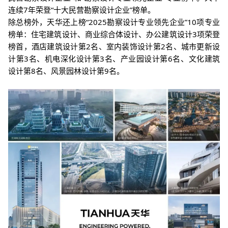
连续
7
年
荣登
“
十大民营勘察设计企业
”
榜单。
除总榜外，天华还上榜
“
2025
勘察设计专业领先企业
”10
项专业
榜单：住宅建筑设计、商业综合体设计、办公建筑设计
3
项荣登
榜首
，
酒店建筑设计
第
2
名、
室内装饰设计
第
2
名、
城市更新设
计
第
3
名、
机电深化设计
第
3
名、
产业园设计
第
6
名、
文化建筑
设计
第
8
名、
风景园林设计
第
9
名。