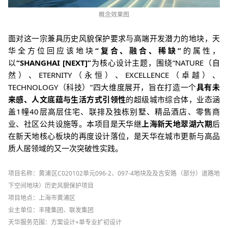
概念效果图
面对这一宗兼具历史风貌保护要求与高端开发潜力的地块，天
华全方位回应该地块
“复合、融合、稀缺”
的属性，
以
“SHANGHAI [NEXT]”
为核心设计主题，围绕“NATURE（自
然）、ETERNITY（永恒）、EXCELLENCE（卓越）、
TECHNOLOGY（科技）”四大维度展开，旨在打造一个
具有未
来感、人文底蕴与生活方式引领性
的超级城市综合体，业态涵
盖1幢40层高层住宅、联排及独栋别墅、精品酒店、零售商
业、社区公共设施等。本项目是天华继
上海新天地翠湖六期
后
在新天地核心板块的再度设计落位，是天华在城市更新与高品
质人居领域的又一次突破性实践
。
项目名称：
黄浦区C020102单元096-2、097-4地块及及吉安路（部分）道路地
下空间地块）历史风貌保护项目
项目地点
：上海市黄浦区
业主单位
：
丰隆集团、联发集团
天华服务范
围
：方案设计+单专业扩初设计