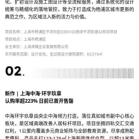
化、扩初设计及施工图设计等全流程服务，通过系统化的设计
统筹与精细化的落地管控，致力于打造成为杨浦区城市更新的
典范之作，为区域注入新的活力与价值。
项目名称：
上海市杨浦区平凉社区03D3-03地块平凉街道42街坊项目
项目地点
：上海市杨浦区
业主单位
：上海滨璞企业发展有限公司
天华服务范
围
：设计总包，
全过程设计
建筑面积：63,519㎡
新作 | 上海中海·环宇玖章
认购率超223% 日前已首开售罄
中海环宇玖章由央企中海倾力打造，落位真如城市副中心核心
板块，是区域高端改善人居标杆项目。项目坐拥四轨交汇交通
红利，1公里内覆盖多元商业矩阵与全龄教育资源，尽享成熟配
套便利。产品主打123-176㎡上海新政迭代户型，以超13米南