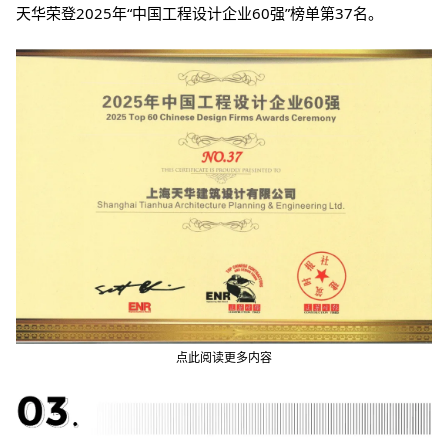
天华荣登
2025
年
“
中国工程设计企业
60
强
”
榜单第
37
名
。
点此阅读更多内容