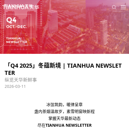
「Q4 2025」冬蕴新境 | TIANHUA NEWSLET
TER
纵览天华新鲜事
2026-03-11
冰弦筑韵，暖律呈章
盏内茶烟温故岁，
素雪明窗
映
新程
掌握天
华最
新动态
尽在
TIANHUA NEWSLETTER