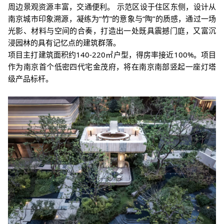
周边景观资源丰富，交通便
利。
示范区设于住区东侧，设计从
南京城市印象溯源，
凝练为“竹”的意象与“陶”的质感，通过一场
光影、材料与空间的合奏，打造出一处既具震撼门庭，又富沉
浸园林的具有记忆点的建筑群落。
项目主打建筑面积约140-220㎡户型，得房率接近100%。项目
作为南京首个低密四代宅金茂府，将在南京南部竖起一座灯塔
级产品标杆。