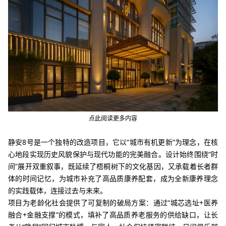
点此阅读更多内容
静安8号是一个独特的改造项目，它以
“
城市有机更新
”
为理念，在核
心地段实现历史风貌保护与现代功
能的完美融合。设计
始终围绕“时
间”展开双重叙事，
既延续了梧桐树下的文化基因，又
承载着长者群
体的时间记忆，
为城市补充了高品质康养配套，
成为全新康养理念
的实
践载体，连接过去与未来。
项目为老龄化社会提供了可复制的破局方案：通过
“
城芯选址
+
医养
融合
+
金融支撑
”
的模式，填补了高品质养老服务的供给缺口，让长