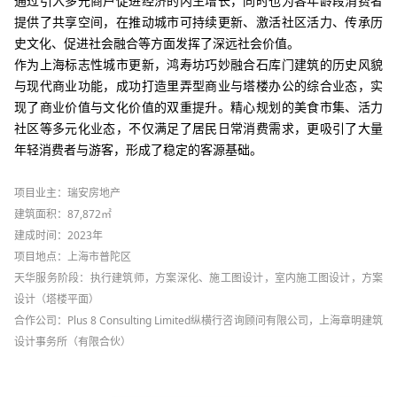
通过引入多元商户促进经济的内生增长，同时也为各年龄段消费者
提供了共享空间，在推动城市可持续更新、激活社区活力、传承历
史文化、促进社会融合等方面发挥了深远社会价值。
作为上海标志性城市更新，鸿寿坊巧妙融合石库门建筑的历史风貌
与现代商业功能，成功打造里弄型商业与塔楼办公的综合业态，实
现了商业价值与文化价值的双重提升。精心规划的美食市集、活力
社区等多元化业态，不仅满足了居民日常消费需求，更吸引了大量
年轻消费者与游客，形成了稳定的客源基础。
项目业主：
瑞安房地产
建筑面积：
87,872㎡
建成时间：2023年
项目地点：上海市普陀区
天华服务阶段：执行建筑师，方案深化、施工图设计，室内施工图设计，方案
设计（塔楼平面）
合作公司：Plus 8 Consulting Limited纵横行咨询顾问有限公司，上海章明建筑
设计事务所（有限合伙）