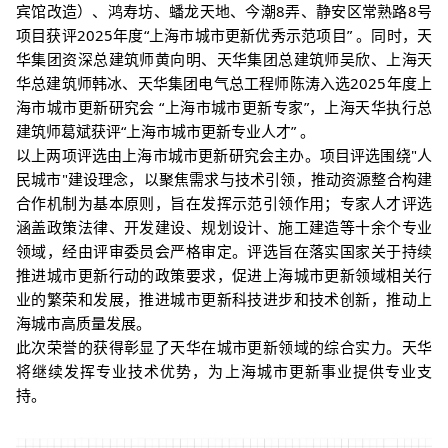
宾馆改造）
、鸿寿坊、蟠龙天地、今
潮8弄、静安区常熟路8号
项目
获评2025年度
“上海市城市更新优秀示范项目”
。同时
，
天
华集团资深总建筑师
黄向明
、天华集团总建筑师
吴欣
、上海天
华总建筑师
韩冰
、天华集团电气总工程师
陈涛
入
选
2025年度上
海市城市更新研究会
“上
海市城市更新专家”
，上海天华执行总
建筑师
葛斌
获评
“上海市城市更新专业人才”
。
以上两项评选由
上海市城市更新研究会
主办。
项目
评选
围绕"人
民城市"建设理念，以聚焦
需求与技术引领
，推动资源整合构建
合作机制为基本原则，旨在发挥示范引领作用；
专家人才评选
涵盖
政策法律、
开发建设、
规划设计、施工建造等十余个专业
领域，经由评审委员会严格审定。评选
旨在落实国家关于持续
推进城市更新行动的政策要求，
促进上海城市更新领域相关行
业的繁荣和发展，推进城市更新科技进步和技术创新，
推动上
海城市高质量发展。
此次荣誉的获得彰显了天华在城市更新领域的综合实力。天华
将继续发挥专业技术优势，为上海城市更新事业提供专业支
持。