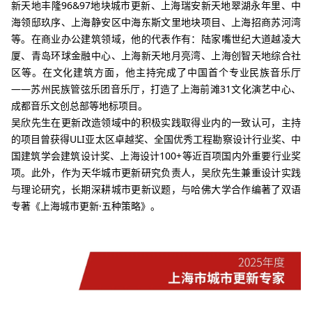
新天地丰隆96&97地块城市更新、上海瑞安新天地翠湖永年里、中
海领邸玖序、上海静安区中海东斯文里地块项目、上海招商苏河湾
等。在商业办公建筑领域，他的代表作有：陆家嘴世纪大道越凌大
厦、青岛环球金融中心、上海新天地月亮湾、上海创智天地综合社
区等。在文化建筑方面，他主持完成了中国首个专业民族音乐厅
——苏州民族管弦乐团音乐厅，打造了上海前滩31文化演艺中心、
成都音乐文创总部等地标项目。
吴欣先生
在更新改造领域中的积极实践
取得业内的一致认可，主持
的项目曾获得ULI亚太区卓越奖、全国优秀工程勘察设计行业奖、中
国建筑学会建筑设计奖、上海设计100+等近百项国内外重要行
业奖
项。此外，
作为天华城市更新研究负责人，吴欣先生兼重设计实践
与理论研究，长期深耕城市更新议题，与哈佛大学合作编著了双语
专著《上海城市更新·五
种策略》。