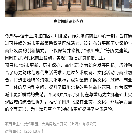
点此阅读更多内容
今潮
8
弄位于上海虹口区四川北路，作为滨港商业中心一期，旨在通
过可持续的城市更新策略激活区域活力，设计充分平衡历史保护与
商业发展的创新模式，不仅保留并修复了
"
颍川寄庐
"
等历史建筑，
同时新建现代化商业设施，实现了新旧建筑和谐共生。
项目以
“
城市更新、历史保护、商业复兴
”
为综合发展目标，巧妙融
合了历史韵味与现代生活需求，通过艺术展览、文化活动与商业融
合，打造出独特的海派文化地标，成功塑造了集文化、旅游、商业
于一体的复合型空间，提升了四川北路的整体商业氛围。作为探索
城市更新模式的典范，今潮
8
弄展示了如何在尊重历史文脉基础上实
现区域的综合性提升，推动了四川北路在业态、文化、环境等方面
的全面复兴，为上海乃至全国的城市更新提供了宝贵经验。
项目业主：崇邦集团，大美房地产开发（上海）有限公司
建筑面积：
12654.87
㎡