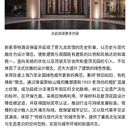
点此阅读更多内容
新索菲特酒店保留并延续了原九龙宾馆的历史形象，以历史与现代
融合为设计理念，使新建筑与周围
既有建筑的比例和风格达到和谐
统一。竖向系统的优化以及顶层天空会所和屋顶花园的引入，不仅
体现了法式优雅的设计理念，还大大提升了建筑的绿色性能。
本项目是上海乃至全国绿色城市更新的典范，秉持“修旧如旧、有机
焕新”理念，通过保留原始山墙的雕塑感和1933 老场坊的粗犷混凝
土纹理，成功延续沙泾港百年街区的文化脉络，树立工业遗产活化
的标杆。在环保方面，采用旧物再利用、环保材料及屋顶花园设计
降低碳足迹，并获得国际奖项认证，推动行业可持续发展标准。塔
楼的设计融入北外滩天际线，既保留城市记忆，又以现代美学见证
其演进，体现了“传统与现代共生”的城市哲学，提供了兼具文化深度
与生态意识的空间范例，实现与城市环境的和谐共生。