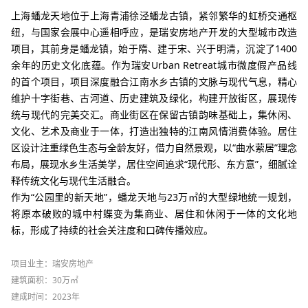
上海蟠龙天地位于上海青浦徐泾蟠龙古镇，紧邻繁华的虹桥交通枢
纽，与国家会展中心遥相呼应，是瑞安房地产开发的大型城市改造
项目，其前身是蟠龙镇，始于隋、建于宋、兴于明清，沉淀了
1400
余年的历史文化底蕴。作为瑞安
Urban Retreat
城市微度假产品线
的首个项目，项目深度融合江南水乡古镇的文脉与现代气息，精心
维护十字街巷、古河道、历史建筑及绿化，构建开放街区，展现传
统与现代的完美交汇。商业街区在保留古镇韵味基础上，集休闲、
文化、艺术及商业于一体，打造出独特的江南风情消费体验。居住
区设计注重绿色生态与全龄友好，借力自然景观，以“曲水萦居”理念
布局，展现水乡生活美学，居住空间追求“现代形、东方意”，细腻诠
释传统文化与现代生活融合。
作为“公园里的新天地”，蟠龙天地与
23
万㎡的大型绿地统一规划，
将原本破败的城中村蝶变为集商业、居住和休闲于一体的文化地
标，形成了持续的社会关注度和口碑传播效应。
项目业主：瑞安房地产
建筑面积：30万㎡
建成时间：2023年