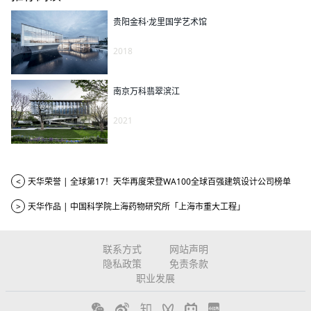
贵阳金科·龙里国学艺术馆
2018
南京万科翡翠滨江
2021
<
天华荣誉 | 全球第17！天华再度荣登WA100全球百强建筑设计公司榜单
>
天华作品 | 中国科学院上海药物研究所「上海市重大工程」
联系方式
网站声明
隐私政策
免责条款
职业发展