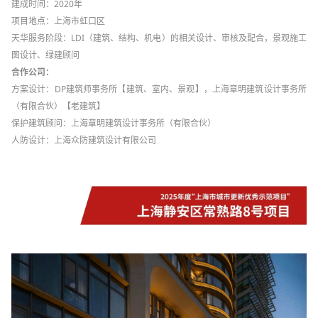
建成时间：
2020
年
项目地点：上海市虹口区
天华服务阶段：
LDI
（建筑、结构、机电）的相关设计、审核及配合，景观施工
图设计、绿建顾问
合作公司：
方案设计：
DP
建筑师事务所【建筑、室内、景观】，上海章明建筑设计事务所
（有限合伙）【老建筑】
保护建筑顾问：上海章明建筑设计事务所（有限合伙）
人防设计：上海众防建筑设计有限公司