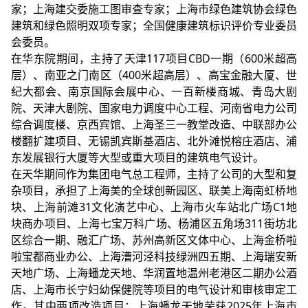
家；上海建交委施工图审查专家；上海市绿色建筑协会绿色
建筑和绿色照明双项专家；全国健康建筑标识评价专业委员
会委员。
在华东院期间，主持了天津117项目CBD一期（600米超高
层）、南亚之门南区（400米超高层）、高宝金融大厦、世
纪大都会、南京国际会展中心、一百新楼商城、青岛大剧
院、天津大剧院、国家电力调度中心工程、河南省电力公司
综合调度楼、京西宾馆、上海圣三一教堂改造、中联部办公
楼翻扩建项目、无锡凯宾斯基酒店、北外滩悦榕庄酒店、浦
东发展银行大厦等大型或重大项目的建筑电气设计。
在天华期间作为集团电气总工程师，主持了公司的大型和复
杂项目，承担了上海美的全球创新园区、联美上海南虹桥地
块、上海前滩31文化演艺中心、上海市火车站北广场C1地
块商办项目、上海七宝万科广场、杨浦区五角场311街坊北
区综合一期、融汇广场、苏州高新区文体中心、上海金桥啦
啦宝都商业办公、上海漕河泾科技绿洲四五期、上海瑞安新
天地广场、上海蟠龙天地、华润置地温州老港区二期办公酒
店、上海市长宁妇幼保健院等项目的电气设计和审核审定工
作。其中两项改造项目：上海蟠龙天地荣获2025年上海市