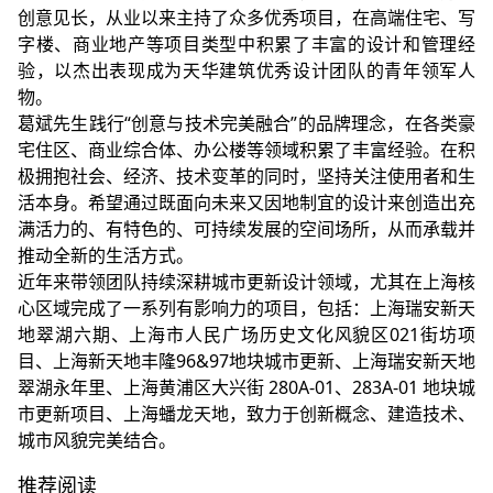
创意见长，从业以来主持了众多优秀项目，在高端住宅、写
字楼、商业地产等项目类型中积累了丰富的设计和管理经
验，以杰出表现成为天华建筑优秀设计团队的青年领军人
物。
葛斌先生践行“创意与技术完美融合”的品牌理念，在各类豪
宅住区、商业综合体、办公楼等领域积累了丰富经验。在积
极拥抱社会、经济、技术变革的同时，坚持关注使用者和生
活本身。希望通过既面向未来又因地制宜的设计来创造出充
满活力的、有特色的、可持续发展的空间场所，从而承载并
推动全新的生活方式。
近年来带领团队持续深耕城市更新设计领域，尤其在上海核
心区域完成了一系列有影响力的项目，包括：上海瑞安新天
地翠湖六期、上海市人民广场历史文化风貌区021街坊项
目、上海新天地丰隆96&97地块城市更新、上海瑞安新天地
翠湖永年里、上海黄浦区大兴街 280A-01、283A-01 地块城
市更新项目、上海蟠龙天地，致力于创新概念、建造技术、
城市风貌完美结合。
推荐阅读