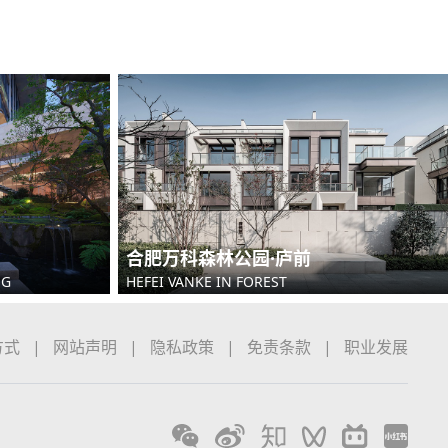
合肥万科森林公园·庐前
NG
HEFEI VANKE IN FOREST
方式
|
网站声明
|
隐私政策
|
免责条款
|
职业发展