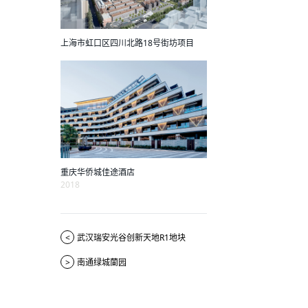
上海市虹口区四川北路18号街坊项目
重庆华侨城佳途酒店
2018
<
武汉瑞安光谷创新天地R1地块
>
南通绿城蘭园