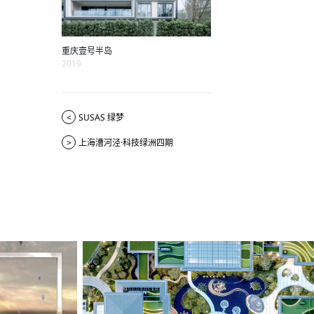
重庆壹号半岛
2019
<
SUSAS 绿梦
>
上海漕河泾·科技绿洲四期