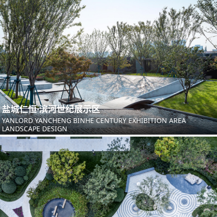
盐城仁恒·滨河世纪展示区
YANLORD YANCHENG BINHE CENTURY EXHIBITION AREA
LANDSCAPE DESIGN