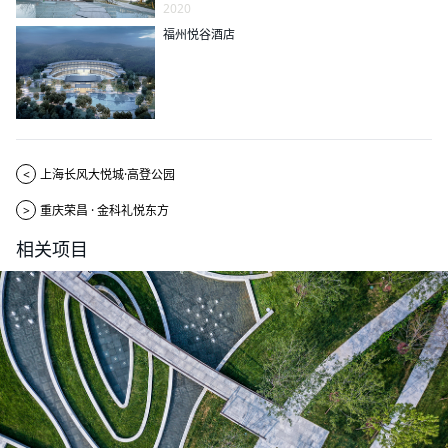
2020
福州悦谷酒店
<
上海长风大悦城·高登公园
>
重庆荣昌 · 金科礼悦东方
相关项目