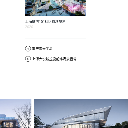
上海临港101社区概念规划
2020
<
重庆壹号半岛
>
上海大悦城控股前滩海景壹号