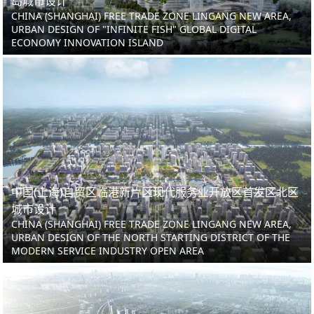
岛城市设计
CHINA (SHANGHAI) FREE TRADE ZONE LINGANG NEW AREA,
URBAN DESIGN OF "INFINITE FISH" GLOBAL DIGITAL
ECONOMY INNOVATION ISLAND
中国(上海)自贸区临港新片区现代服务业开放区首发区北区
城市设计
CHINA (SHANGHAI) FREE TRADE ZONE LINGANG NEW AREA,
URBAN DESIGN OF THE NORTH STARTING DISTRICT OF THE
MODERN SERVICE INDUSTRY OPEN AREA