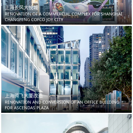
上海长风大悦城
RENOVATION OF A COMMERCIAL COMPLEX FOR SHANGHAI
CHANGFENG COFCO JOY CITY
上海腾飞大厦改造
RENOVATION AND CONVERSION OF AN OFFICE BUILDING
FOR ASCENDAS PLAZA