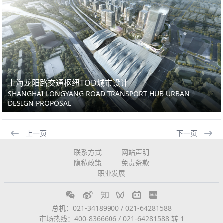
上海龙阳路交通枢纽TOD城市设计
SHANGHAI LONGYANG ROAD TRANSPORT HUB URBAN
DESIGN PROPOSAL
上一页
下一页
联系方式
网站声明
隐私政策
免责条款
职业发展
总机：021-34189900 / 021-64281588
市场热线：400-8366606 / 021-64281588 转 1