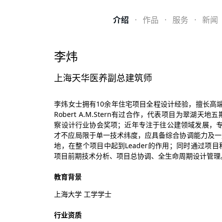
介绍
·
作品
·
服务
·
新闻
李炜
上海天华医养副总建筑师
李炜女士拥有10余年住宅项目全程设计经验，擅长高端
Robert A.M.Stern有过合作，代表项目为翠
察设计行业协会奖项；近年专注于往公建领域发展，专
才不应局限于单一技术纬度，应具备综合协调能力及一
地，在整个项目中起到Leader的作用；同时通过项
项目前期技术分析、项目总协调、全生命周期设计管理
教育背景
上海大学 工学学士
行业资质