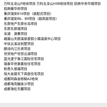
万科五龙山F地块项目 万科五龙山H3B地块项目 招商中央华城项目
招商雍华府项目
重庆瑞安B16项目（装配式项目）
重庆瑞安B6、B9项目（超高层项目）
东原地产东原长岛项目
东原东原城项目
龙湖﹒源著项目
峨眉山天颐温泉度假小镇温泉中心项目
中信云溪谷别墅项目
朗诗内江乐贤项目
世贸地产世贸云湖项目
蓝光遂宁香江国际住宅项目
瑞泰华世豪嘉伯住宅项目
和贵久居福项目
恒大金碧天下高层住宅项目
成都同森金棕榈A2地块
成都海亮樾金沙项目
成都海伦天麓项目