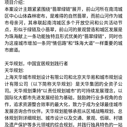
项目介绍：
本案设计主题紧紧围绕“翡翠绿链”展开，前山河所在南湾城
区中心山体森林密布，是难得的自然翡翠，而前山河作为城
市母亲河，其串联起南湾城区多个开放空间和公共活动节
点，形似于绿链及小翡翠，前山河的景观营造和城区发展是
为珠海献上一条功能独特且形式优美的“翡翠绿链”，同时也
为这座城市增加一条同“情侣路”和“珠海大道”一样重要的城
市廊道。
天华规划，中国宜居规划践行者
天华规划:
上海天华城市规划设计有限公司和北京天华易和城市规划设
计有限公司（以下简称天华规划）是天华集团的全资子公
司。天华规划秉持“以责任规划城市”的可持续发展理念，以
国际化大都市先进发展经验为基础，鼓励跨行业多视角的合
作，追求资源整合效率的最大化，致力于成为全球最佳城市
发展咨询合作伙伴。天华规划能够承担从区域战略规划、总
体规划到详细规划、城市设计以及交通、景观、低碳、村镇
及遗产保护等多元领域的综合规划，并践行独具特色的一站