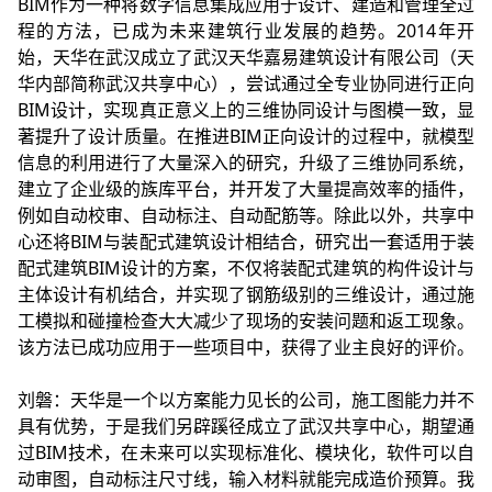
BIM作为一种将数字信息集成应用于设计、建造和管理全过
程的方法，已成为未来建筑行业发展的趋势。2014年开
始，天华在武汉成立了武汉天华嘉易建筑设计有限公司（天
华内部简称武汉共享中心），尝试通过全专业协同进行正向
BIM设计，实现真正意义上的三维协同设计与图模一致，显
著提升了设计质量。在推进BIM正向设计的过程中，就模型
信息的利用进行了大量深入的研究，升级了三维协同系统，
建立了企业级的族库平台，并开发了大量提高效率的插件，
例如自动校审、自动标注、自动配筋等。除此以外，共享中
心还将BIM与装配式建筑设计相结合，研究出一套适用于装
配式建筑BIM设计的方案，不仅将装配式建筑的构件设计与
主体设计有机结合，并实现了钢筋级别的三维设计，通过施
工模拟和碰撞检查大大减少了现场的安装问题和返工现象。
该方法已成功应用于一些项目中，获得了业主良好的评价。
刘磐：天华是一个以方案能力见长的公司，施工图能力并不
具有优势，于是我们另辟蹊径成立了武汉共享中心，期望通
过BIM技术，在未来可以实现标准化、模块化，软件可以自
动审图，自动标注尺寸线，输入材料就能完成造价预算。我