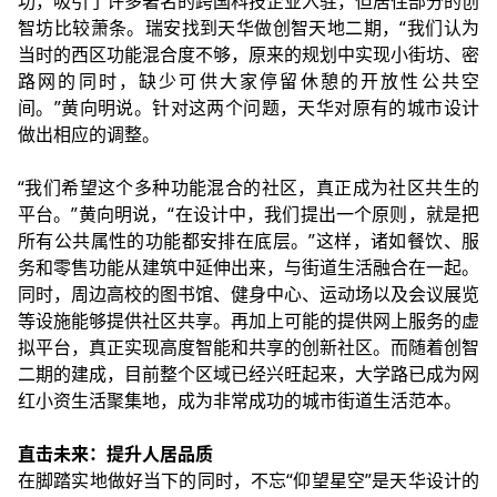
功，吸引了许多著名的跨国科技企业入驻，但居住部分的创
智坊比较萧条。瑞安找到天华做创智天地二期，“我们认为
当时的西区功能混合度不够，原来的规划中实现小街坊、密
路网的同时，缺少可供大家停留休憩的开放性公共空
间。”黄向明说。针对这两个问题，天华对原有的城市设计
做出相应的调整。
“我们希望这个多种功能混合的社区，真正成为社区共生的
平台。”黄向明说，“在设计中，我们提出一个原则，就是把
所有公共属性的功能都安排在底层。”这样，诸如餐饮、服
务和零售功能从建筑中延伸出来，与街道生活融合在一起。
同时，周边高校的图书馆、健身中心、运动场以及会议展览
等设施能够提供社区共享。再加上可能的提供网上服务的虚
拟平台，真正实现高度智能和共享的创新社区。而随着创智
二期的建成，目前整个区域已经兴旺起来，大学路已成为网
红小资生活聚集地，成为非常成功的城市街道生活范本。
直击未来：提升人居品质
在脚踏实地做好当下的同时，不忘“仰望星空”是天华设计的