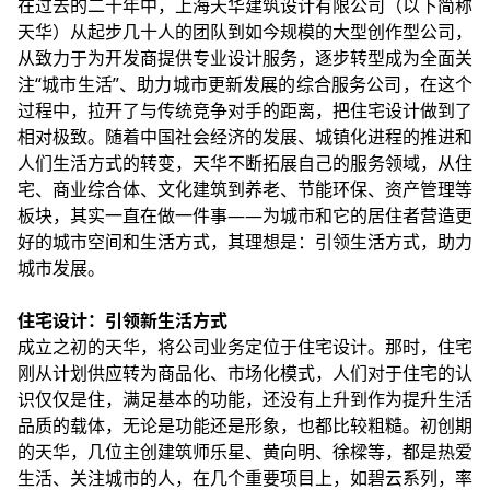
在过去的二十年中，上海天华
建筑设计
有限公司（以下简称
天华）从起步几十人的团队到如今规模的大型创作型公司，
从致力于为开发商提供专业设计服务，逐步转型成为全面关
注“城市生活”、助力城市更新发展的综合服务公司，在这个
过程中，拉开了与传统竞争对手的距离，把住宅设计做到了
相对极致。随着中国社会经济的发展、城镇化进程的推进和
人们生活方式的转变，天华不断拓展自己的服务领域，从住
宅、商业综合体、文化建筑到养老、节能环保、资产管理等
板块，其实一直在做一件事——为城市和它的居住者营造更
好的城市空间和生活方式，其理想是：引领生活方式，助力
城市发展。
住宅设计：引领新生活方式
成立之初的天华，将公司业务定位于住宅设计。那时，住宅
刚从计划供应转为商品化、市场化模式，人们对于住宅的认
识仅仅是住，满足基本的功能，还没有上升到作为提升生活
品质的载体，无论是功能还是形象，也都比较粗糙。初创期
的天华，几位主创建筑师乐星、黄向明、徐樑等，都是热爱
生活、关注城市的人，在几个重要项目上，如碧云系列，率