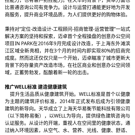
控能力，也有客户把控能力。在天华的背景下，资本方面也
比普通咨询公司有竞争力。设计与运营打通能更好地为开发
商服务，提升商业环境品质，为人们提供更好的购物体验。
秉持对“定位-改造设计-工程顾问-招商管理-运营管理”一站式
解决方案的坚持和探索，迈卓首个全程操盘的创意办公空间
项目IN PARK在2016年9月完成设计改造，于上海东外滩滨
江区域全新亮相，并在3个月的时间内即实现80%的招商完
成度。然而这还仅仅只是一个开始，迈卓瞄准了城市更新大
背景下的存量资产改造市场，在社区商业和创意办公空间领
域，正蓄势勃发，酝酿着新一轮的出击。
推广WELL标准 建造健康建筑
提升生活品质从健康建筑开始。WELL标准是首个以健康
为主题的建筑评价标准，2014年正式发布后成为引领健康
建筑的新导向。天华成立了上海天华易衡节能科技有限公司
（以下简称易衡），以WELL为导向，提供绿色建筑咨询与
认证服务。从设计的开端，重视人在空间里的健康状态，通
过纳入环境因素，从空气、水、营养、光线、健康、舒适、