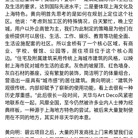
及生活的要求，达到国际先进水平；二是要体现上海文化及
上海特色。黄向明首先思考的是如何在规划上定位这个社
区。他说：“考虑到加工区的特殊情况，白天繁忙，晚上空
城，用户以外企高管为主，我们为此制定的策略是为他们在
金桥提供可以居住、生活、工作、娱乐、教育等功能全面、
生活设施配套的社区。所以金桥有了一个核心区域，有商
业、学校、餐馆、公园等，居住项目位于这个核心周
边。”住宅及附属建筑采用传统上海城市建筑的风格，以映
射上海市民对城市生活的追求。灰色的坡屋顶、红色墙身、
灰白石材的基座，没有繁复的装饰，简洁明了的体量组合，
营造出一座具有“城市感”的居住建筑。黄向明说：“建筑外
观很传统，内部却赋予了崭新的使用功能，看上去很有一种
历史厚重感。”此后很长一段时间，天华与Art Deco风紧密
地联系在一起，风靡全国，至今仍然被许多业内人士捧为经
典样板，一种源于上海地方特色的尝试，被后来大量复制使
用在不同的地方，其实并非天华的本意。
黄向明：碧云项目之后，大量的开发商找上门来希望我们设