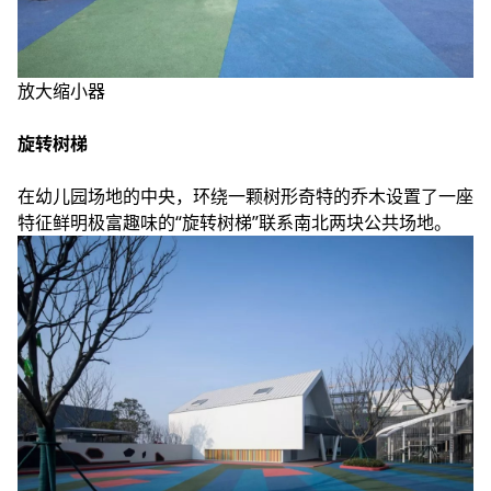
放大缩小器
旋转树梯
在幼儿园场地的中央，环绕一颗树形奇特的乔木设置了一座
特征鲜明极富趣味的“旋转树梯”联系南北两块公共场地。