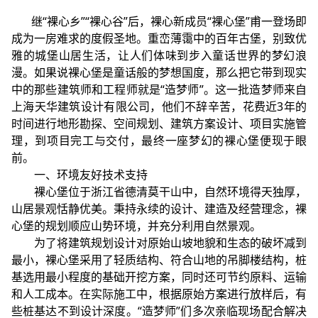
继“裸心乡”“裸心谷”后，裸心新成员“裸心堡”甫一登场即
成为一房难求的度假圣地。重峦薄霭中的百年古堡，别致优
雅的城堡山居生活，让人们体味到步入童话世界的梦幻浪
漫。如果说裸心堡是童话般的梦想国度，那么把它带到现实
中的那些建筑师和工程师就是“造梦师”。这一批造梦师来自
上海天华建筑设计有限公司
，他们不辞辛苦，花费近3年的
时间进行地形勘探、空间规划、建筑方案设计、项目实施管
理，到项目完工与交付，最终一座梦幻的裸心堡便现于眼
前。
一、环境友好技术支持
裸心堡位于浙江省德清莫干山中，自然环境得天独厚，
山居景观恬静优美。秉持永续的设计、建造及经营理念，裸
心堡的规划顺应山势环境，并充分利用自然景观。
为了将
建筑规划设计
对原始山坡地貌和生态的破坏减到
最小，裸心堡采用了轻质结构、符合山地的吊脚楼结构，桩
基选用最小程度的基础开挖方案，同时还可节约原料、运输
和人工成本。在实际施工中，根据原始方案进行放样后，有
些桩基达不到设计深度。“造梦师”们多次亲临现场配合解决