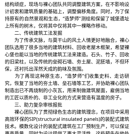
结构顽症，现场与裸心团队共同调整建筑方案，在不影响设
计初衷和建筑质量的基础上，调整偏移角度。同时，为了保
持原有的自然景观和生态，“造梦师”测绘和保留了城堡遗址
上所有的树木，仅将其中仅将其中一棵略作移动。
二、传统建筑工法发掘
为了传承文脉，与莫干山的风土人情更好地融合，裸心
团队选用了很多当地的建筑材料、回收老屋木框架，希望裸
心堡也能以当地的传统建筑工法来建造。石头、竹子、回收
的旧梁柱，以及传统的垒砌石墙、夯土屋、泥胚墙，不但环
保，还衬托出浑然天成的韵味及氛围。
为了再现这种原生态，“造梦师”们收集史料、走访研
究，恢复了当地的夯土墙、垒石墙等工艺，并协助裸心团队
制造出已不再烧制的小灰瓦，用来制做建筑屋面，雇佣当地
的工匠以质朴的、非工业化的方式来营造有温度的房子。
三、助力复杂审核报批
裸心团队为了贯彻绿色生态的建筑理念，在项目中采用
高效环保的SIP(structural insulated panels)的装配式建筑
技术。模数化设计的装配式建筑在工厂预制生产，可以保证
更高质量，同时为设计提供了更大灵活性。这些预先在他处