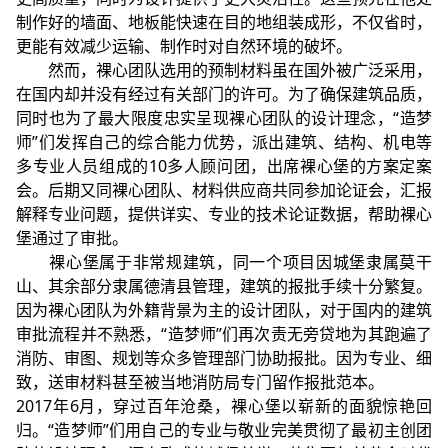
制作好的墙面、地板能快速在目的地组装成形，不仅省时，
更能有效减少运输、制作时对自然环境的破坏。
然而，裸心团队选用的预制材料虽在国外被广泛采用，
在国内却并没有经过有关部门的许可。为了确保建筑品质，
同时也为了最大限度忠实呈现裸心团队的设计理念，“造梦
师”们发挥自己的综合能力优势，派出建筑、结构、机电等
多专业人员组成的10多人顾问团，出席裸心堡的方案定案
会。后期又同裸心团队、材料供应商共同参加论证会，汇报
解释专业问题，提供详实、专业的技术论证数据，帮助裸心
堡通过了审批。
裸心堡属于非常规建筑，同一个项目因城堡隶属莫干
山、其余部分隶属德清县管理，建筑的报批手续十分繁复。
因为裸心团队为外籍背景为主的设计团队，对于国内的建筑
审批流程并不熟悉，“造梦师”们再次责无旁贷地为其跑遍了
消防、审图、规划等众多管理部门协助报批。因为专业、细
致，送审材料甚至被当地消防局专门留作报批范本。
2017年6月，穿过百年沧桑，裸心堡以崭新的面貌惊艳回
归。“造梦师”们用自己的专业与敬业完美贯彻了最初主创团