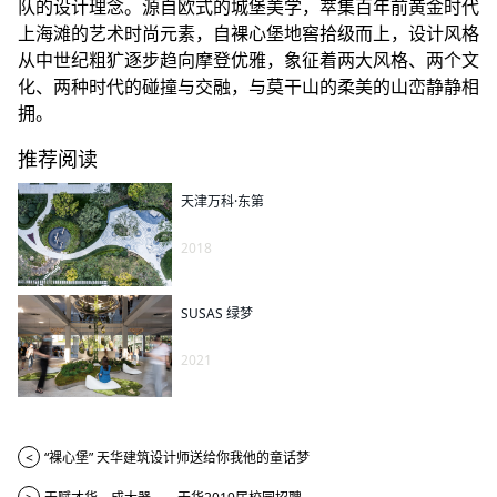
队的设计理念。源自欧式的城堡美学，萃集百年前黄金时代
上海滩的艺术时尚元素，自裸心堡地窖拾级而上，设计风格
从中世纪粗犷逐步趋向摩登优雅，象征着两大风格、两个文
化、两种时代的碰撞与交融，与莫干山的柔美的山峦静静相
拥。
推荐阅读
天津万科·东第
2018
SUSAS 绿梦
2021
<
“裸心堡” 天华建筑设计师送给你我他的童话梦